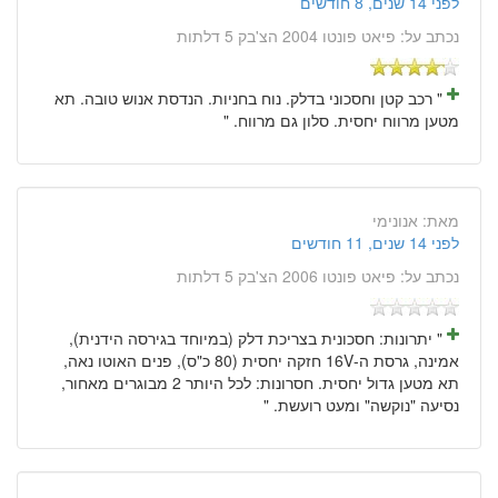
לפני 14 שנים, 8 חודשים
נכתב על:
פיאט פונטו 2004 הצ'בק 5 דלתות
" רכב קטן וחסכוני בדלק. נוח בחניות. הנדסת אנוש טובה. תא
מטען מרווח יחסית. סלון גם מרווח. "
מאת:
אנונימי
לפני 14 שנים, 11 חודשים
נכתב על:
פיאט פונטו 2006 הצ'בק 5 דלתות
" יתרונות: חסכונית בצריכת דלק (במיוחד בגירסה הידנית),
אמינה, גרסת ה-16V חזקה יחסית (80 כ"ס), פנים האוטו נאה,
תא מטען גדול יחסית. חסרונות: לכל היותר 2 מבוגרים מאחור,
נסיעה "נוקשה" ומעט רועשת. "