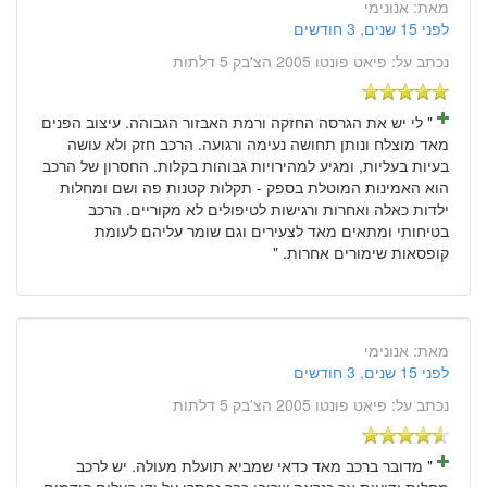
מאת:
אנונימי
לפני 15 שנים, 3 חודשים
נכתב על:
פיאט פונטו 2005 הצ'בק 5 דלתות
" לי יש את הגרסה החזקה ורמת האבזור הגבוהה. עיצוב הפנים
מאד מוצלח ונותן תחושה נעימה ורגועה. הרכב חזק ולא עושה
בעיות בעליות, ומגיע למהירויות גבוהות בקלות. החסרון של הרכב
הוא האמינות המוטלת בספק - תקלות קטנות פה ושם ומחלות
ילדות כאלה ואחרות ורגישות לטיפולים לא מקוריים. הרכב
בטיחותי ומתאים מאד לצעירים וגם שומר עליהם לעומת
קופסאות שימורים אחרות. "
מאת:
אנונימי
לפני 15 שנים, 3 חודשים
נכתב על:
פיאט פונטו 2005 הצ'בק 5 דלתות
" מדובר ברכב מאד כדאי שמביא תועלת מעולה. יש לרכב
מחלות ידועות אך כנראה שרובן כבר נפתרו על ידי בעלים קודמים.