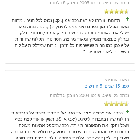
נכתב על:
פיאט פונטו 2005 הצ'בק 5 דלתות
" יתרונות: צורתו לא רעה,רכב אמין, קטן נכנס לכל חניה , מרווח
מאוד מכיל המון בפנים (אני אמא לתינוקת ) ,נהיגה נוחה מאוד
יש לי את האוטומט וההגה רך שזה פינוק אמיתי,חסכוני בדלק
ובחלקים.מאוד מומלץ ומאוד מרוצה. חסרונות: תקלות שחוזרות
על עצמן כמו נורות שנישרפות כל הזמן ,ונורות שנידלקות על לוח
השעונים לאחר שטופלו. "
מאת:
אנונימי
לפני 15 שנים, 5 חודשים
נכתב על:
פיאט פונטו 2004 הצ'בק 5 דלתות
"רכב שאני מרוצה ממנו עד הגג. אל תתפתו ללכת על הגרסאות
הזולות שהיו בחברות ליסינג. (יאנג או S). תשקיעו עוד קצת כסף
ושכל ותקנו את המאובזרות יותר. רכב שמספק אמינות מעולה,
נוחות נהיגה והתנהגות כביש טובה. מנוע קצת חלש ואיכות הרכבה
שעדיין יש לאן להשתפר. עלויות אחזקה: זולה. צריכת דלק טובה,