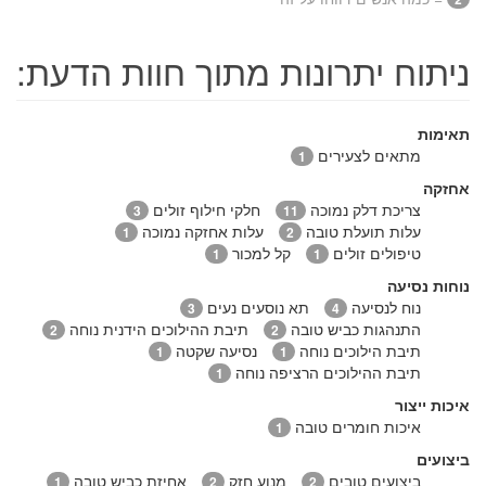
ניתוח יתרונות מתוך חוות הדעת:
תאימות
מתאים לצעירים
1
אחזקה
צריכת דלק נמוכה
חלקי חילוף זולים
3
11
עלות תועלת טובה
עלות אחזקה נמוכה
1
2
טיפולים זולים
קל למכור
1
1
נוחות נסיעה
נוח לנסיעה
תא נוסעים נעים
3
4
התנהגות כביש טובה
תיבת ההילוכים הידנית נוחה
2
2
תיבת הילוכים נוחה
נסיעה שקטה
1
1
תיבת ההילוכים הרציפה נוחה
1
איכות ייצור
איכות חומרים טובה
1
ביצועים
ביצועים טובים
מנוע חזק
אחיזת כביש טובה
1
2
2