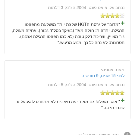
נכתב על:
פיאט פונטו 2004 הצ'בק 3 דלתות
"מדובר על גרסת הHGT שקצת יותר מושקעת מהפונטו
הרגילה. יתרונות: חזקה מאד (בעיקר בסל"ד גבוה). אחיזה מעולה,
גיר מצויין, וצריכת דלק טובה (לא כמו הפונטו הרגילה אמנם).
חסרונות: לא נחה כל כך ומנוע מרעיש."
מאת:
אנונימי
לפני 15 שנים, 9 חודשים
נכתב על:
פיאט פונטו 2004 הצ'בק 5 דלתות
" אוטו מעולה! גם מאוד יפה חיצונית לא מתחרט לרגע על זה
שבחרתי בו. "
= כמה אנשים דווחו על זה
2