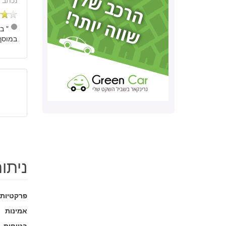
נכתב 
" ב
במוסך 
ניתו
פרקטיות
אמינות
בטיחות