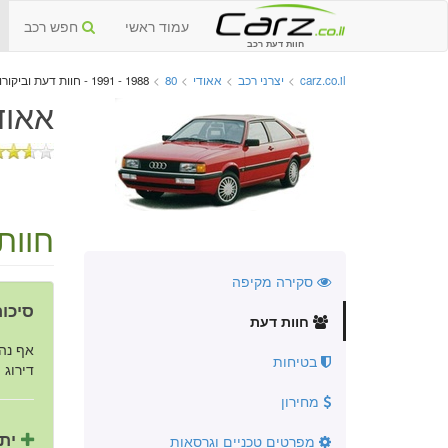
עמוד ראשי
חפש רכב
חוות דעת רכב
carz.co.il
>
יצרני רכב
>
אאודי
>
80
>
1988 - 1991 - חוות דעת וביקורות
אאודי 80 יד שנייה 8
חוות
סקירה מקיפה
סיכום
חוות דעת
אף נהג
בטיחות
דירוג ה
מחירון
יתר
מפרטים טכניים וגרסאות