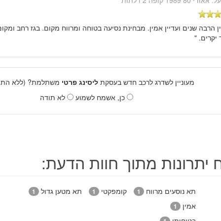
על:
אאודי 80 1989 קופה 2 דלתות
ין הרבה שנים ועדיין אמין. מבחינת נסיעה בטוחה ומרווח מקום. בגז רחב ומק
יקרים. "
מעוניין לשדרג לרכב חדש בעסקת
ליסינג פרטי
משתלמת? (ללא התחי
כן, אשמח לשמוע
לא תודה
ח יתרונות מתוך חוות הדעת:
תא נוסעים מרווח
קומפקטי
תא מטען גדול
1
1
1
אמין
1
בטיחותי