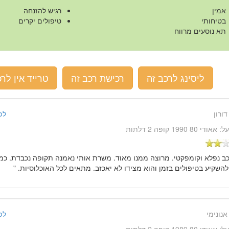
אמין
רגיש להזנחה
בטיחותי
טיפולים יקרים
תא נוסעים מרווח
ליסינג לרכב זה
רכישת רכב זה
טרייד אין לרכ
דורון
לפני 14 שנ
על:
אאודי 80 1990 קופה 2 דלתות
כב נפלא וקומפקטי. מרוצה ממנו מאוד. משרת אותי נאמנה תקופה נכבדת. כמו
השקיע בטיפולים בזמן והוא מצידו לא יאכזב. מתאים לכל האוכלוסיות. "
אנונימי
לפני 14 שנ