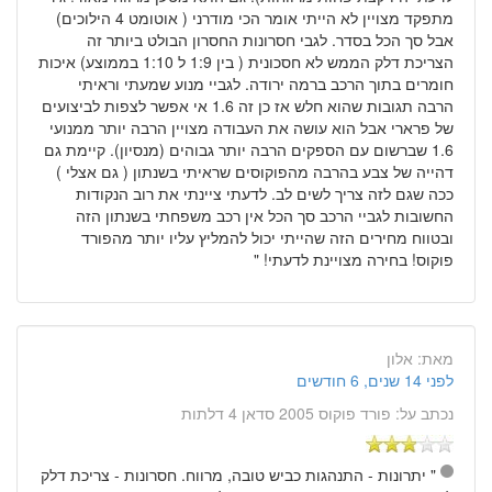
מתפקד מצויין לא הייתי אומר הכי מודרני ( אוטומט 4 הילוכים)
אבל סך הכל בסדר. לגבי חסרונות החסרון הבולט ביותר זה
הצריכת דלק הממש לא חסכונית ( בין 1:9 ל 1:10 בממוצע) איכות
חומרים בתוך הרכב ברמה ירודה. לגביי מנוע שמעתי וראיתי
הרבה תגובות שהוא חלש אז כן זה 1.6 אי אפשר לצפות לביצועים
של פרארי אבל הוא עושה את העבודה מצויין הרבה יותר ממנועי
1.6 שברשום עם הספקים הרבה יותר גבוהים (מנסיון). קיימת גם
דהייה של צבע בהרבה מהפוקוסים שראיתי בשנתון ( גם אצלי )
ככה שגם לזה צריך לשים לב. לדעתי ציינתי את רוב הנקודות
החשובות לגביי הרכב סך הכל אין רכב משפחתי בשנתון הזה
ובטווח מחירים הזה שהייתי יכול להמליץ עליו יותר מהפורד
פוקוס! בחירה מצויינת לדעתי! "
מאת:
אלון
לפני 14 שנים, 6 חודשים
נכתב על:
פורד פוקוס 2005 סדאן 4 דלתות
" יתרונות - התנהגות כביש טובה, מרווח. חסרונות - צריכת דלק