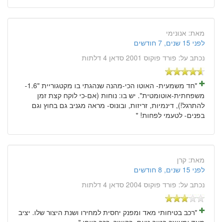
מאת:
אנונימי
לפני 15 שנים, 7 חודשים
נכתב על:
פורד פוקוס 2001 סדאן 4 דלתות
"חד משמעית- האוטו הכי-מהנה שנהגתי בו מקטגוריית "1.6-
משפחתית-אוטומטית". יש בו: נוחות (אם-כי לוקח קצת זמן
להתרגל!), דינמיות, זריזות, ובונוס- מראה מגניב גם בחוץ וגם
בפנים- לטעמי לפחות! "
מאת:
קרן
לפני 15 שנים, 8 חודשים
נכתב על:
פורד פוקוס 2004 סדאן 4 דלתות
"רכב בטיחותי מאד ומפנק יחסית למחירו ושנת היצור שלו. יציב
מאד ומעוצב בטוב טעם. בקיצור, רכב כייפי."