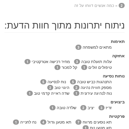
= כמה אנשים דווחו על זה
2
ניתוח יתרונות מתוך חוות הדעת:
תאימות
מתאים למשפחה
3
אחזקה
עלות תועלת טובה
מחיר רכישה אטרקטיבי
1
3
טיפולים זולים
קל למכור
1
1
נוחות נסיעה
התנהגות כביש טובה
נוח לנסיעה
5
5
מספק חווית נהיגה
היגוי טוב
2
2
נוח לנהיגה עירונית
שדה ראייה קדמי טוב
1
1
ביצועים
זריז
יציב
שלדה טובה
1
2
3
פרקטיות
תא נוסעים מרווח
תא מטען גדול
נח לחנייה
1
4
7
תא מטען נוח
1