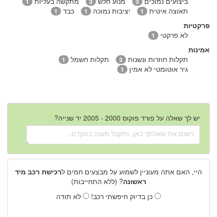
ביצועים נמוכים
מנוע חלש
מתקשה בעליות
1
3
3
תאוצה איטית
יציבות נמוכה
כבד
1
1
1
פרקטיות
לא פרקטי
1
אמינות
תקלות חוזרות ונשנות
תקלות חשמל
1
3
גיר אוטומטי לא אמין
1
יש לך שאלה על פורד פוקוס 2000 - 2005 יד שנייה?
היי, האם אתה מעוניין לשמוע על מבצעים חמים ל
רכישת רכב מיד
ראשונה
? (ללא התחייבות)
כן בדיוק חיפשתי רכב!
לא תודה