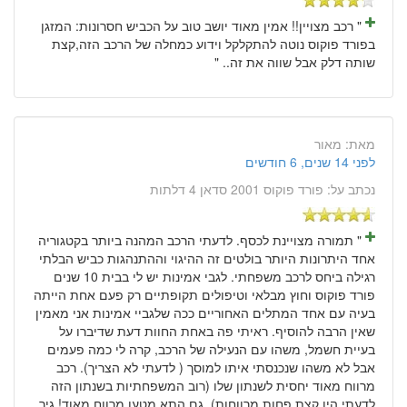
" רכב מצויין!! אמין מאוד יושב טוב על הכביש חסרונות: המזגן
בפורד פוקוס נוטה להתקלקל וידוע כמחלה של הרכב הזה,קצת
שותה דלק אבל שווה את זה.. "
מאת:
מאור
לפני 14 שנים, 6 חודשים
נכתב על:
פורד פוקוס 2001 סדאן 4 דלתות
" תמורה מצויינת לכסף. לדעתי הרכב המהנה ביותר בקטגוריה
אחד היתרונות היותר בולטים זה ההיגוי וההתנהגות כביש הבלתי
רגילה ביחס לרכב משפחתי. לגבי אמינות יש לי בבית 10 שנים
פורד פוקוס וחוץ מבלאי וטיפולים תקופתיים רק פעם אחת הייתה
בעיה עם אחד המתלים האחוריים ככה שלגביי אמינות אני מאמין
שאין הרבה להוסיף. ראיתי פה באחת החוות דעת שדיברו על
בעיית חשמל, משהו עם הנעילה של הרכב, קרה לי כמה פעמים
אבל לא משהו שנכנסתי איתו למוסך ( לדעתי לא הצריך). רכב
מרווח מאוד יחסית לשנתון שלו (רוב המשפחתיות בשנתון הזה
לדעתי היו קצת פחות מרווחות). גם התא מטען מרווח מאוד! גיר