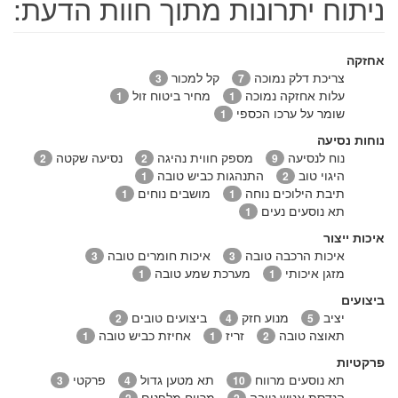
ניתוח יתרונות מתוך חוות הדעת:
אחזקה
צריכת דלק נמוכה
קל למכור
3
7
עלות אחזקה נמוכה
מחיר ביטוח זול
1
1
שומר על ערכו הכספי
1
נוחות נסיעה
נוח לנסיעה
מספק חווית נהיגה
נסיעה שקטה
2
2
9
היגוי טוב
התנהגות כביש טובה
1
2
תיבת הילוכים נוחה
מושבים נוחים
1
1
תא נוסעים נעים
1
איכות ייצור
איכות הרכבה טובה
איכות חומרים טובה
3
3
מזגן איכותי
מערכת שמע טובה
1
1
ביצועים
יציב
מנוע חזק
ביצועים טובים
2
4
5
תאוצה טובה
זריז
אחיזת כביש טובה
1
1
2
פרקטיות
תא נוסעים מרווח
תא מטען גדול
פרקטי
3
4
10
הנדסת אנוש טובה
מרווח מלפנים
2
2