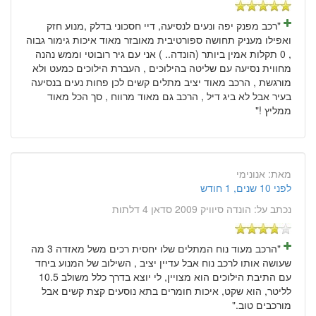
"רכב מפנק יפה ונעים לנסיעה, דיי חסכוני בדלק ,מנוע חזק
ואפילו מעניק תחושה ספורטיבית מאובזר מאוד איכות גימור גבוה
, 0 תקלות אמין ביותר (הונדה.. ) אני עם גיר רובוטי וממש נהנה
מחווית נסיעה עם שליטה בהילוכים , העברת הילוכים כמעט ולא
מורגשת , הרכב מאוד יציב מתלים קשים לכן פחות נעים בנסיעה
בעיר אבל לא ביג דיל , הרכב גם מאוד מרווח , סך הכל מאוד
ממליץ !"
מאת:
אנונימי
לפני 10 שנים, 1 חודש
נכתב על:
הונדה סיוויק 2009 סדאן 4 דלתות
"הרכב מעוד נוח המתלים שלו יחסית רכים משל מאזדה 3 מה
שעושה אותו לרכב נוח אבל עדיין יציב , השילוב של המנוע ביחד
עם התיבת הילוכים הוא מצויין, לי יוצא בדרך כלל משולב 10.5
לליטר, הוא שקט, איכות חומרים בתא נוסעים קצת קשים אבל
מורכבים טוב."