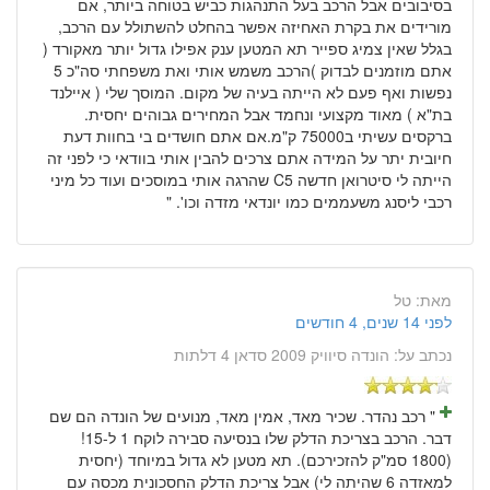
בסיבובים אבל הרכב בעל התנהגות כביש בטוחה ביותר, אם
מורידים את בקרת האחיזה אפשר בהחלט להשתולל עם הרכב,
בגלל שאין צמיג ספייר תא המטען ענק אפילו גדול יותר מאקורד (
אתם מוזמנים לבדוק )הרכב משמש אותי ואת משפחתי סה"כ 5
נפשות ואף פעם לא הייתה בעיה של מקום. המוסך שלי ( איילנד
בת"א ) מאוד מקצועי ונחמד אבל המחירים גבוהים יחסית.
ברקסים עשיתי ב75000 ק"מ.אם אתם חושדים בי בחוות דעת
חיובית יתר על המידה אתם צרכים להבין אותי בוודאי כי לפני זה
הייתה לי סיטרואן חדשה C5 שהרגה אותי במוסכים ועוד כל מיני
רכבי ליסנג משעממים כמו יונדאי מזדה וכו'. "
מאת:
טל
לפני 14 שנים, 4 חודשים
נכתב על:
הונדה סיוויק 2009 סדאן 4 דלתות
" רכב נהדר. שכיר מאד, אמין מאד, מנועים של הונדה הם שם
דבר. הרכב בצריכת הדלק שלו בנסיעה סבירה לוקח 1 ל-15!
(1800 סמ"ק להזכירכם). תא מטען לא גדול במיוחד (יחסית
למאזדה 6 שהיתה לי) אבל צריכת הדלק החסכונית מכסה עם