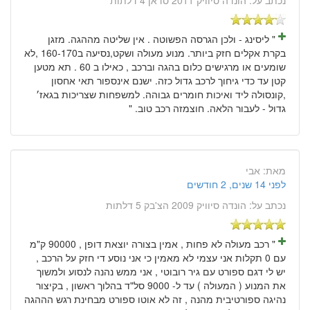
" ליסינג - ולכן הגרסה הפשוטה . אין שליטה מההגה. מזגן
בקרת אקלים חזק ביותר. מנוע מעולה ושקט,נסיעה ב160-170 ,לא
שומעים או מרגישים כלום בהגה וברכב , כאילו ב 60 . תא מטען
קטן עד כדי גיחוך לרכב גדול כזה. ישנם אינספור תאי אחסון
,קונסולה ליד ואיכות חומרים גבוהה. למשפחות שצריכות בגאז׳
גדול - לעבור הלאה. חוצמזה רכב טוב. "
מאת:
אבי
לפני 14 שנים, 2 חודשים
נכתב על:
הונדה סיוויק 2009 הצ'בק 5 דלתות
" רכב מעולה לא פחות , אמין בצורה יוצאת דופן , 90000 ק"מ
עם 0 תקלות אני עצמי לא מאמין כי אני נוסע די חזק על הרכב ,
יש לי דגם ספורט עם גיר רובוטי , אני ממש נהנה לנסוע ולמשוך
את המנוע ( המעולה ) עד ל- 9000 סל"ד בהלוך ראשון , בקיצור
נהיגה ספורטיבית מהנה , זה לא אוטו ספורט מבחינת רגש הההגה