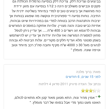
בביצועים וצריכת דלק. צריכת דלק בנסיעה נורמלית הכוללת גם
פקקים וכבישים משולבים הינה כ 1/12 בנסיעה עם מזגן ירידת
כוח מורגשת אך ביצועים טובים למדי במיוחד בשליטה ידנית על
התיבה. נוחות נסיעה די ספורטיבית ונוקשה מה שפוגע בנוחות אך
יציבות והתנהגות הרכב בטוחה למדי גם במהירויות שיוט גבוהות,
אחיזת כביש טובה והגה מצויין. עלויות אחזקה במוסכים המורשים
גבוהות לדוגמא זוג וישרים כ 400 ש"ח..... אך עדיין ניתן לטפל
מחוץ למסגרת המורשה ואז עלויות יורדות אך עדיין יש להישתמש
בשמן סנטטי מלא ועדיף חלקים מקוריים. עלות הביטוח לא גבוהה
לנהגים מעל 30 כ 4000 ש"ח מקיף וחובה סה"כ רכב מיוחד וטוב
וטיפה שונה. מומלץ "
מאת:
ברוך מלכה
לפני 15 שנים, 6 חודשים
נכתב על:
הונדה סיוויק 2011 סדאן 4 דלתות
" אמין מהיר ונוח, התא מטען מאוד קטן ולא מתאים לכולם,
האוטו מעט נמוך מדי אבל בסופו של דבר מומלץ. "