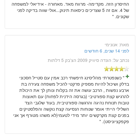
החיסרון הזה. מקדימה- מרווח מאד. מאחורה - אידיאלי למשפחה
של 4. אם זה 5 שצריכים כיסאות תינוק...אולי שווה בדיקה לפני
שקונים. "
מאת:
אנונימי
לפני 14 שנים, 6 חודשים
נכתב על:
הונדה סיוויק 2009 הצ'בק 5 דלתות
" כשנפטרתי מהליסינג חיפשתי רכב אמין עם סטייל חסכוני
בדלק ושיכול להיות מספיק פרקטי להכיל משפחה צעירה בת
ארבע נפשות , הרכב עושה את זה בקלות ונותן לך את היכולת
להרגיש קצת ספורטיבי (בגרסה הידנית לפחות) עם תאוצות
טובות תנוחת נהיגה והרגשה ספורטיבית. בעוד שלגבי הצד
השלילי הייתי אומר שנוחות הנסיעה קצת נוקשה והפלסטיקים
בפנים קצת מקרקשים יותר מידי לטעמי(לא משהו מטורף אך אני
פקפקציוניסט). "