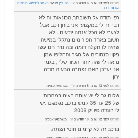
פורסם
לפני 13 שנים, 6 חודשים
ע"י:
רפי לין
מטעם
האתר לחיפוש מוסכים
ושרותי רכב
רפי תודה על תשובתך,מכונאות זה לא
דבר זר לי במקצועי אני בוחן רכב אבל
לצערי לא הכל אנחנו יודעים . לא
חשוב באחד הפורומים נתקלי במישהו
שהיה לו תקלה דומה ובהונדה הם עשו
ניקוי סנסורים של הגיר והחליפו שמן
נראה לי שזה יותר הכיוון שלי , בגמר
אני יעדכן האם נפתרה הבעיה תודה
ירון
פורסם
לפני 13 שנים, 6 חודשים
ע"י:
משתמש אנונימי
שלום גם לי יש אותה בעיה במהרות
של 25 עד 35 קמש ברכב מגמגם .יש
לי הונדה סיוויק 2008
פורסם
לפני 12 שנים, 10 חודשים
ע"י:
משתמש אנונימי
ברכב זה לא קיימים חוטי הצתה.
פורסם
לפני 12 שנים, 5 חודשים
ע"י:
משתמש אנונימי