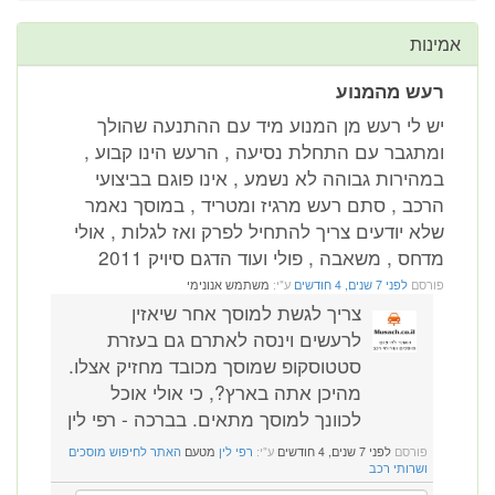
אמינות
רעש מהמנוע
יש לי רעש מן המנוע מיד עם ההתנעה שהולך
ומתגבר עם התחלת נסיעה , הרעש הינו קבוע ,
במהירות גבוהה לא נשמע , אינו פוגם בביצועי
הרכב , סתם רעש מרגיז ומטריד , במוסך נאמר
שלא יודעים צריך להתחיל לפרק ואז לגלות , אולי
מדחס , משאבה , פולי ועוד הדגם סיויק 2011
פורסם
לפני 7 שנים, 4 חודשים
ע"י:
משתמש אנונימי
צריך לגשת למוסך אחר שיאזין
לרעשים וינסה לאתרם גם בעזרת
סטטוסקופ שמוסך מכובד מחזיק אצלו.
מהיכן אתה בארץ?, כי אולי אוכל
לכוונך למוסך מתאים. בברכה - רפי לין
פורסם
לפני 7 שנים, 4 חודשים
ע"י:
רפי לין
מטעם
האתר לחיפוש מוסכים
ושרותי רכב