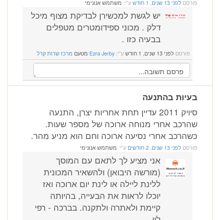
פורסם
לפני 13 שנים, 1 חודש
ע"י:
משתמש אנונימי
יש לגשת למכשירן לבדיקת מצוף מיכל
דלק . מכוני ספידומטרים מטפלים
בבעיה כזו .
פורסם
לפני 13 שנים, 1 חודש
ע"י:
Ezra Jerby
מטעם
מרכז שרות קרל
בעיות בהתנעה
סיויק 2011 עדיין תחת אחריות יצרן, התנעה
שהרכב אחרי מנוחה ארוכה של מספר שעות.
כשהרכב אחרי נסיעה ארוכה וחם הוא מניע מהר.
פורסם
לפני 13 שנים, 2 חודשים
ע"י:
משתמש אנונימי
אני מציע לך לתאם עם המוסך
(מורשה היבואן) ולהשאיר המכונית
ללינת ליילה או לינת יום ארוכה ואז
יוכלו לראות את הבעייה, בהיותה
קיימת ולאתרה ולתקנה. בברכה - רפי
לין