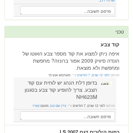
ושרותי רכב
טכני
קוד צבע
איפה ניתן למצוע את קוד מספר צבע האוטו של
הונדה סיוויק 2009 אפור ברונזה? מחפשת
ומחפשת ולא מוצאת.
פורסם
לפני 12 שנים, 7 חודשים
ע"י:
משתמש אנונימי
בדופן דלת הנהג יש לוחית עם קוד
הצבע. צריך להופיע קוד צבע בסגנון
NH623M
פורסם
לפני 12 שנים, 7 חודשים
ע"י:
עידן שם טוב
מטעם
קארז
כמות הילוכים דגם LS 2007