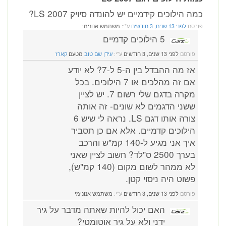
כמה הילוכים קידמיים יש להונדה סיויק LS 2007?
פורסם
לפני 13 שנים, 3 חודשים
ע"י:
משתמש אנונימי
5 הילוכים קדמיים
פורסם
לפני 13 שנים, 3 חודשים
ע"י:
עידן שם טוב
מטעם
קארז
אז מה ההבדל בין ה-5 ל-7? לא יודע
אם זה מהלכים או 7 הילוכים. בכל
מקרה בדגם שלי רשום 7. יש לציין
ששני הדגמים לא שונים- זה אותה
צורה אותו דגם LS. נראה לי שיש 6
הילוכים קדמיים. אלא אם כן תסביר
איך אני מגיע ל-140 קמ"ש והרכב
בערך 2500 ס"לד? חשוב לציין שאני
לא ממהר לשום מקום (140 קמ"ש),
פשוט היה ניסוי קטן.
פורסם
לפני 13 שנים, 3 חודשים
ע"י:
משתמש אנונימי
האם יכול להיות שאתה מדבר על גיר
ידני ולא על גיר אוטומטי?