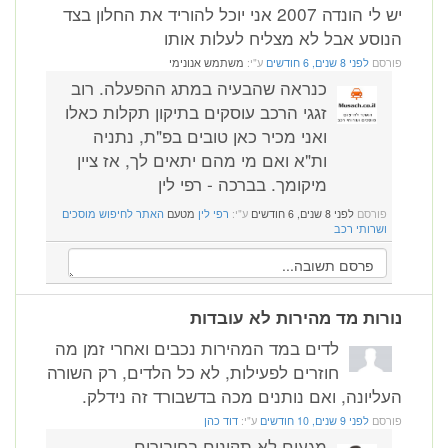
יש לי הונדה 2007 אני יוכל להוריד את החלון בצד
הנוסע אבל לא מצליח לעלות אותו
פורסם
לפני 8 שנים, 6 חודשים
ע"י:
משתמש אנונימי
כנראה שהבעיה במתג ההפעלה. רוב
זגגי הרכב עוסקים בתיקון תקלות כאלו
ואני מכיר כאן טובים בפ"ת, נתניה
ות"א ואם מי מהם יתאים לך, אז ציין
מיקומך. בברכה - רפי לין
פורסם
לפני 8 שנים, 6 חודשים
ע"י:
רפי לין
מטעם
האתר לחיפוש מוסכים
ושרותי רכב
נורות מד מהירות לא עובדות
לדים במד המהירות נכבים ואחרי זמן מה
חוזרים לפעילות, לא כל הלדים, רק השורה
העליונה, ואם נותנים מכה בדשבורד זה נידלק.
פורסם
לפני 9 שנים, 10 חודשים
ע"י:
דוד כהן
מגעים לא תקינים בחיבורים