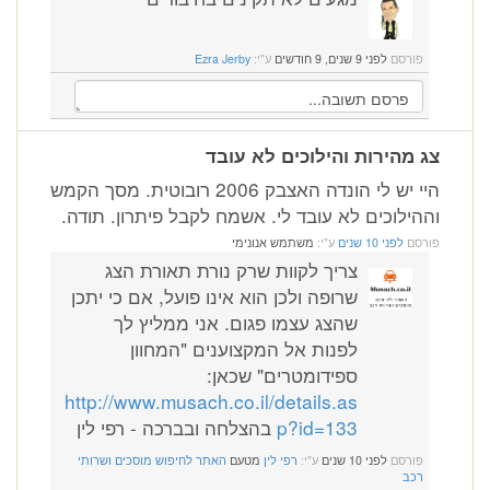
פורסם
לפני 9 שנים, 9 חודשים
ע"י:
Ezra Jerby
צג מהירות והילוכים לא עובד
היי יש לי הונדה האצבק 2006 רובוטית. מסך הקמש
וההילוכים לא עובד לי. אשמח לקבל פיתרון. תודה.
פורסם
לפני 10 שנים
ע"י:
משתמש אנונימי
צריך לקוות שרק נורת תאורת הצג
שרופה ולכן הוא אינו פועל, אם כי יתכן
שהצג עצמו פגום. אני ממליץ לך
לפנות אל המקצוענים "המחוון
ספידומטרים" שכאן:
http://www.musach.co.il/details.as
p?id=133
בהצלחה ובברכה - רפי לין
פורסם
לפני 10 שנים
ע"י:
רפי לין
מטעם
האתר לחיפוש מוסכים ושרותי
רכב