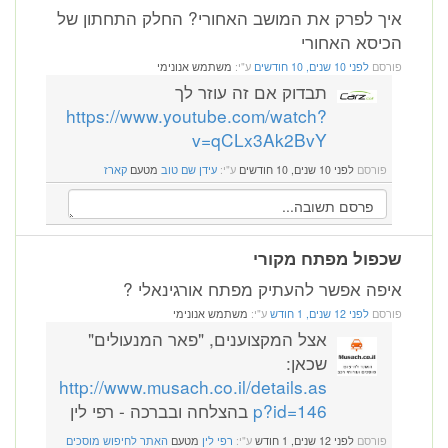
איך לפרק את המושב האחורי? החלק התחתון של
הכיסא האחורי
פורסם
לפני 10 שנים, 10 חודשים
ע"י:
משתמש אנונימי
תבדוק אם זה עוזר לך
https://www.youtube.com/watch?
v=qCLx3Ak2BvY
פורסם
לפני 10 שנים, 10 חודשים
ע"י:
עידן שם טוב
מטעם
קארז
שכפול מפתח מקורי
איפה אפשר להעתיק מפתח אורגינאלי ?
פורסם
לפני 12 שנים, 1 חודש
ע"י:
משתמש אנונימי
אצל המקצוענים, "פאר המנעולים"
שכאן:
http://www.musach.co.il/details.as
p?id=146
בהצלחה ובברכה - רפי לין
פורסם
לפני 12 שנים, 1 חודש
ע"י:
רפי לין
מטעם
האתר לחיפוש מוסכים