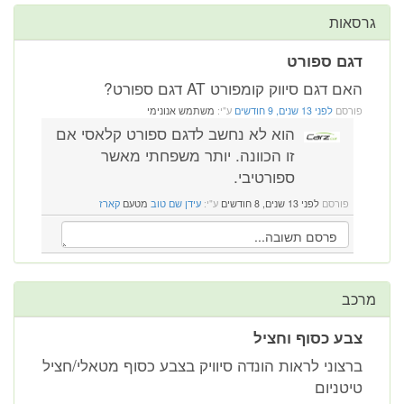
גרסאות
דגם ספורט
האם דגם סיווק קומפורט AT דגם ספורט?
פורסם
לפני 13 שנים, 9 חודשים
ע"י:
משתמש אנונימי
הוא לא נחשב לדגם ספורט קלאסי אם
זו הכוונה. יותר משפחתי מאשר
ספורטיבי.
פורסם
לפני 13 שנים, 8 חודשים
ע"י:
עידן שם טוב
מטעם
קארז
מרכב
צבע כסוף וחציל
ברצוני לראות הונדה סיוויק בצבע כסוף מטאלי/חציל
טיטניום