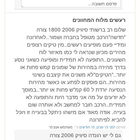
רעשים מלוח המחוונים
שלום רב ברשותי סיוויק 2006 1800 צורה
"חדשה"הרכב מטופל בחברה ושמור..לאחרונה
ומידיי פעם מופיעים רעשים..מין טיקים רצופים
מהירים מכיוון שנראה לי כמו מאיזור לוח
השעונים..התופעה לא תמידית ומופיעה כשאני נוסע
בדרך מהירה במהירות של שמונים קמש פחות או
יותר.."הטיקים"לא משנים את קיצבם בשינוי
מהירות..הם פוסקים לפתע או כאשר מהירות
הנסיעה יורדת ל 60 קמ"ש פחות או יותר..במוסך
לא יודעים על מה אני מדבר היות והתופעה לא
תמידית..הרכב חובר למחשב ולא אותרה שום
בעייה. אודה מאוד אם מישהו ניתקל בבעייה זו ויוכל
להביא לפיתרונה
פורסם
לפני 13 שנים, 10 חודשים
ע"י:
משתמש אנונימי
גם לי יש הונדה סיוויק 2006 צורה