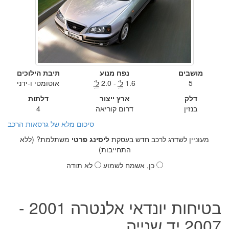
מושבים
נפח מנוע
תיבת הילוכים
5
1.6
ל'
- 2.0
ל'
אוטומטי ו-ידני
דלק
ארץ ייצור
דלתות
בנזין
דרום קוריאה
4
סיכום מלא של גרסאות הרכב
מעוניין לשדרג לרכב חדש בעסקת
ליסינג פרטי
משתלמת? (ללא
התחייבות)
כן, אשמח לשמוע
לא תודה
בטיחות יונדאי אלנטרה 2001 -
2007 יד שנייה