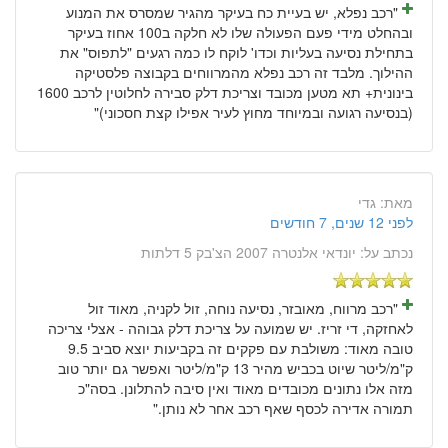
"רכב נפלא, יש בעיית כח בעיקר מהגיר שמסרס את המנוע
ובהחלט מידי פעם הפעולה שלו לא חלקה ב100 אחוז בעיקר
בתחילת נסיעה בעליות וכדו' לוקח לו כמה רגעים "לתפוס" את
ההילוך. מלבד זה רכב נפלא מהמרווחים בקבוצה פלסטיקה
בינונית+ תא מטען מכובד וצריכת דלק סבירה לחלוטין לרכב 1600
(בנסיעה רגועה ובמיוחד מחוץ לעיר אפילו קצת חסכוני)"
מאת:
גדי
לפני 12 שנים, 7 חודשים
נכתב על:
יונדאי אלנטרה 2007 הצ'בק 5 דלתות
"רכב מרווח, מאובזר, נסיעה נוחה, זול לקניה, מאוד זול
לאחזקה, די זריז. יש שמועה על צריכת דלק גבוהה - אצלי צריכה
טובה מאוד: משולבת עם פקקים זה בקביעות יוצא סביב 9.5
ק"מ/ליטר שיוט בכביש מהיר 13 ק"מ/ליטר ואפשר גם יותר טוב
מזה אלו נתונים מכובדים מאוד ואין סיבה להתלונן. בסה"כ
תמורה אדירה לכסף שאף רכב אחר לא נותן."