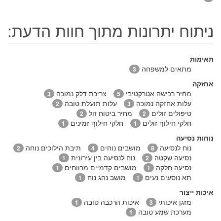
ניתוח יתרונות מתוך חוות הדעת:
תאימות
מתאים למשפחה
3
אחזקה
מחיר רכישה אטרקטיבי
צריכת דלק נמוכה
3
5
עלות אחזקה נמוכה
עלות תועלת טובה
2
3
טיפולים זולים
מחיר ביטוח זול
2
2
חלקי חילוף זולים
חלקי חילוף זמינים
1
1
נוחות נסיעה
נוח לנסיעה
מושבים נוחים
תיבת הילוכים נוחה
2
4
8
נסיעה שקטה
נוח לנסיעה בין עירונית
1
2
נסיעה חלקה
מושבים קדמיים מרווחים
1
1
תא נוסעים נעים
מושב נהג נוח
1
1
איכות ייצור
מזגן איכותי
איכות הרכבה טובה
1
3
מערכת שמע טובה
1