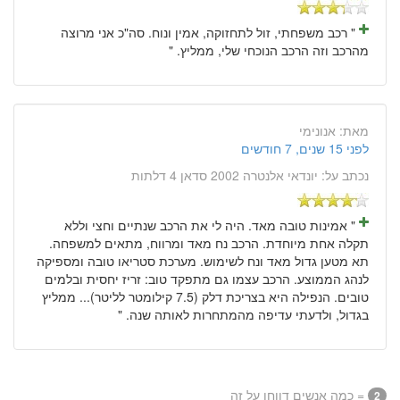
" רכב משפחתי, זול לתחזוקה, אמין ונוח. סה"כ אני מרוצה
מהרכב וזה הרכב הנוכחי שלי, ממליץ. "
מאת:
אנונימי
לפני 15 שנים, 7 חודשים
נכתב על:
יונדאי אלנטרה 2002 סדאן 4 דלתות
" אמינות טובה מאד. היה לי את הרכב שנתיים וחצי וללא
תקלה אחת מיוחדת. הרכב נח מאד ומרווח, מתאים למשפחה.
תא מטען גדול מאד ונח לשימוש. מערכת סטריאו טובה ומספיקה
לנהג הממוצע. הרכב עצמו גם מתפקד טוב: זריז יחסית ובלמים
טובים. הנפילה היא בצריכת דלק (7.5 קילומטר לליטר)... ממליץ
בגדול, ולדעתי עדיפה מהמתחרות לאותה שנה. "
= כמה אנשים דווחו על זה
2