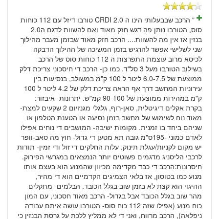
" הרכב שבבעלותי הינו ה CRDI 2.0 טורבו דיזל עם 112 כוחות
סוס, הטורבו נותן פה דגש חזק מאוד ואם להשוות לדגם ה2.0
בנזין אז אין מה להשוות.... הרכב חזק מאוד שבזמן מעבר מהילוך
שני לשלישי אפשר להרגיש בזמן המשיכה של ההילוך הדבקה
לכיסא מרוב עוצמת התפרצות ה 112 כוחות סוס של הרכב
בשילוב הטורבו מעל 3 סל"ד. כמו כן- הרכב די חיסכוני צריכת דלק
ממוצעת של 6.0-7.5 ליטר ל 100 ק"מ במשולב, בנסיעות בין
עירוניות המחשב דרך אף הראה צריכת דלק של 4.2 ליטר ל 100
ק"מ במהירות ממוצעת של 90-100 קמ"ש. יתרונות- איבזור:
בקרת אקלים דיגיטלית, סאן-רוף, גלגלי מגנזיום 2 שקעים למצת-
מאוד נוח לשימוש של מחשב בזמן נסיעה או הטענת הטלפון או
שניהם ביחד בו זמנית. מקומות ישיבה- המושבים די נוחים אפילו
לאדם כמוני -195ס"מ גובה תא מטען די גדול- חוץ מה סאב-וופר
יש מקום לקניות/עגלת תינוק. עלות החלקים די זול ודי זמין- תודות
לרכבי הליסניג מדגמים פשוטים יותר הנמצאים במגרשי הפירוק.
חיסרונות:הרכב די כבד מקדימה מכיוון שהמנוע הוא בעצם אותו
מנוע כמו בטוסון, אז בלאי הצמיגים הקדמיים הוא די מהיר,
ההיגוי הוא קצת לא בזמן שוב בגלל הכובד. הבלמים- מתקלים
מהר שוב בגלל הכובד אבל בגדול- הרכב מאוד חסכוני, עם המון
כוח מנוע (אפילו שזה 112 כוח סוס- הטורבו עושה איתם עבודה
ניפלאה), הרכב מרווח, ואני די לא ממליץ ללכת על גרסת הבנזין כי