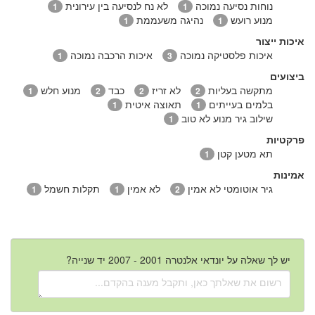
נוחות נסיעה נמוכה
לא נח לנסיעה בין עירונית
1
1
מנוע רועש
נהיגה משעממת
1
1
איכות ייצור
איכות פלסטיקה נמוכה
איכות הרכבה נמוכה
1
3
ביצועים
מתקשה בעליות
לא זריז
כבד
מנוע חלש
1
2
2
2
בלמים בעייתים
תאוצה איטית
1
1
שילוב גיר מנוע לא טוב
1
פרקטיות
תא מטען קטן
1
אמינות
גיר אוטומטי לא אמין
לא אמין
תקלות חשמל
1
1
2
יש לך שאלה על יונדאי אלנטרה 2001 - 2007 יד שנייה?