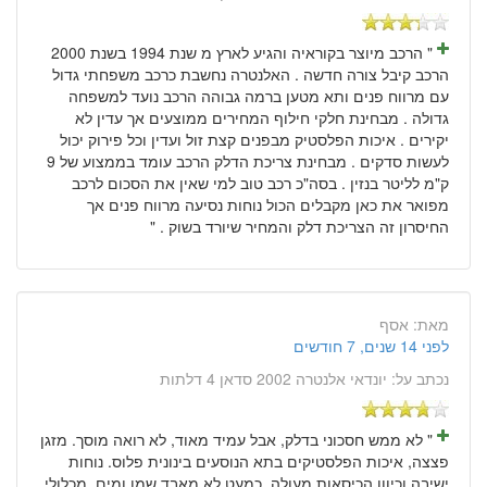
" הרכב מיוצר בקוראיה והגיע לארץ מ שנת 1994 בשנת 2000
הרכב קיבל צורה חדשה . האלנטרה נחשבת כרכב משפחתי גדול
עם מרווח פנים ותא מטען ברמה גבוהה הרכב נועד למשפחה
גדולה . מבחינת חלקי חילוף המחירים ממוצעים אך עדין לא
יקירים . איכות הפלסטיק מבפנים קצת זול ועדין וכל פירוק יכול
לעשות סדקים . מבחינת צריכת הדלק הרכב עומד בממצוע של 9
ק"מ לליטר בנזין . בסה"כ רכב טוב למי שאין את הסכום לרכב
מפואר את כאן מקבלים הכול נוחות נסיעה מרווח פנים אך
החיסרון זה הצריכת דלק והמחיר שיורד בשוק . "
מאת:
אסף
לפני 14 שנים, 7 חודשים
נכתב על:
יונדאי אלנטרה 2002 סדאן 4 דלתות
" לא ממש חסכוני בדלק, אבל עמיד מאוד, לא רואה מוסך. מזגן
פצצה, איכות הפלסטיקים בתא הנוסעים בינונית פלוס. נוחות
ישיבה וכיוון הכיסאות מעולה. כמעט לא מאבד שמן ומים. מכלולי