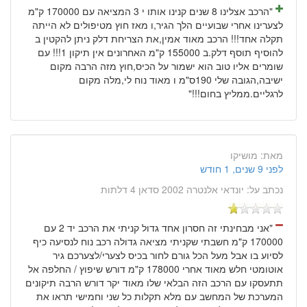
"הרכב אצלינו 8 שנים קנינו אותו י 3 המציאה עם 170000 ק"מ
לצערינו אחרי שבועיים הלך הגיר,ו מאז חוץ מטיפולים לא הייתה
תקלה אחד!!! הרכב מאוד אמין,את הצריחת דלק ניתן להקטין ב
להוסיף תוסף דלק.ב 155000 ק"מ האחרונים אין תיקון 1!!! עם
שומרים אליו טוב הוא ישמור על הכיס,חוץ מזה הרבה מקום
ישיבה,הגובה שלי 190ס"מ ו מאוד נוח לי,מלה מקום
לרגליים.ממליץ בחום!!!"
מאת:
מושיקו
לפני 9 שנים, 1 חודש
נכתב על:
יונדאי אלנטרה 2002 סדאן 4 דלתות
"אני מבחינתי זה חסרון אחד גדול קניתי את הרכב יד 2 עם
170000 ק"מ חשבתי שקניתי מציאה גדולה רכב נוח לנסיעה כיף
לסיוע בו אבל מעל הכל גורם לחור בכיס לצערי/לצערכם גיר
אוטומטי חלש מאוד אחרי 178000 ק"מ דורש שיפוץ / החלפה אל
תתעסקו עם הרכב הזה הבלאי שלו מאוד יקר דורש הרבה תיקונים
המערכת של המחשב עם מלא תקלות כל שני וחמישי תראו את