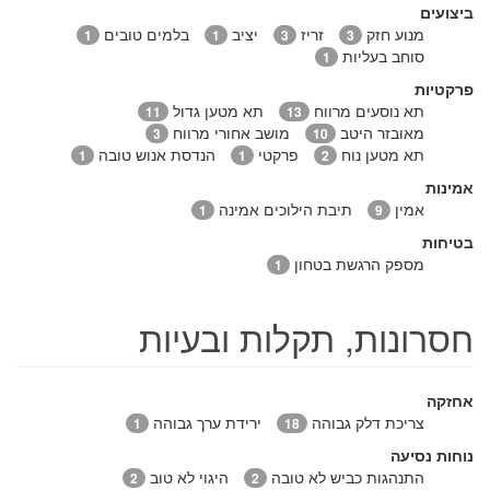
ביצועים
מנוע חזק
זריז
יציב
בלמים טובים
1
1
3
3
סוחב בעליות
1
פרקטיות
תא נוסעים מרווח
תא מטען גדול
11
13
מאובזר היטב
מושב אחורי מרווח
3
10
תא מטען נוח
פרקטי
הנדסת אנוש טובה
1
1
2
אמינות
אמין
תיבת הילוכים אמינה
1
9
בטיחות
מספק הרגשת בטחון
1
חסרונות, תקלות ובעיות
אחזקה
צריכת דלק גבוהה
ירידת ערך גבוהה
1
18
נוחות נסיעה
התנהגות כביש לא טובה
היגוי לא טוב
2
2