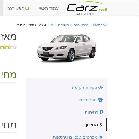
עמוד ראשי
חפש רכב
חוות דעת רכב
carz.co.il
>
יצרני רכב
>
מאזדה
>
3
>
2004 - 2009 - מחירון
מאזדה 3 יד שנייה
מחירו
סקירה מקיפה
חוות דעת
בטיחות
מחירו
מחירון
מפרטים טכניים וגרסאות