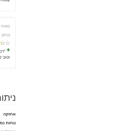
מאת:
נכתב 
"רכ
וטוב ס
ניתו
אחזקה
נוחות נס