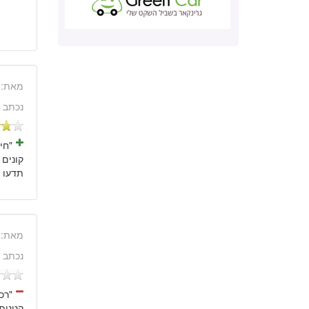
מאת:
נכתב 
"חי
קונים 
תדעו 
מאת:
נכתב 
"רכ
קטנות 