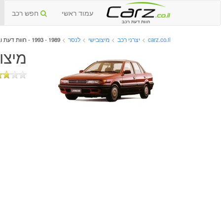
עמוד ראשי
חפש רכב
חוות דעת רכב
carz.co.il
>
יצרני רכב
>
מיצובישי
>
לנסר
>
1989 - 1993 - חוות דעת וביקורות
מיצובי