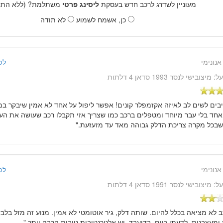
מעוניין לשדרג לרכב חדש בעסקת
ליסינג פרטי
משתלמת? (ללא התחי
כן, אשמח לשמוע
לא תודה
אנונימי
לפני 15 שנ
על:
מיצובישי לנסר 1993 סדאן 4 דלתות
יבים לשים לב לאיזה אקזמפלר קונים! אפשר ליפול על אחד לא אמין שיבקר במ
אחד בלי עבר מיוחד ומטפלים ברכב כמו שצריך אזי תקבלו רכב שעושה את העב
שבכל מקרה צריכת הדלק גבוהה מאד עד מזעזעת."
אנונימי
לפני 15 שנ
על:
מיצובישי לנסר 1991 סדאן 4 דלתות
ב לא מציאה בכלל להיום. שותה דלק, גיר אוטומטי לא אמין. מנוע זה מזל בל
ומעצבנות. לדעתי כיום, בדיעבד, יש אלטרנטיבות טובות הרבה יותר."