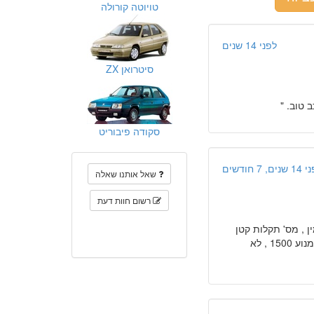
טויוטה קורולה
לפני 14 שנים
סיטרואן ZX
 טוב. "
סקודה פיבוריט
ים, 7 חודשים
שאל אותנו שאלה
רשום חוות דעת
ן , מס' תקלות קטן
מהממוצע . לקחת בחשבון שהוא אוכל דלקץ לפחות 1 ל 5 ק"מ, מהיר מאוד יחסית למנוע 1500 , לא