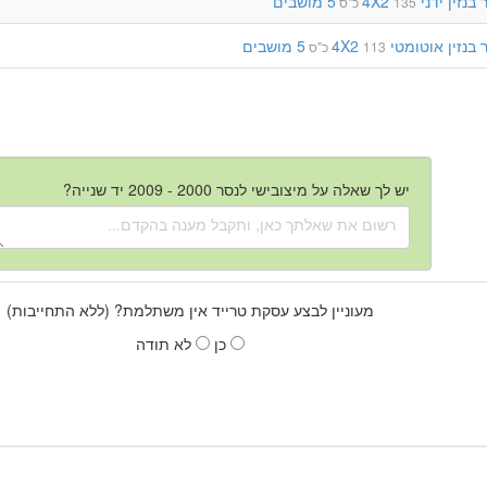
בנזין
ידני
4X2
5 מושבים
135 כ"ס
בנזין
אוטומטי
4X2
5 מושבים
113 כ"ס
יש לך שאלה על מיצובישי לנסר 2000 - 2009 יד שנייה?
מעוניין לבצע עסקת טרייד אין משתלמת? (ללא התחייבות)
כן
לא תודה