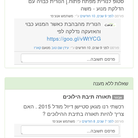
סטופ לנורית מפתח פתוח.] הנורית כבויה עם
הדלקת מנוע - משה
פורסם
לפני 9 שנים, 10 חודשים
ע"י:
משתמש אנונימי
הנורית מהבהבת כאשר המנוע כבוי
והאזעקה נדלקה לפי
https://goo.gl/vWtYCG
פורסם
לפני 9 שנים, 10 חודשים
ע"י:
עידן שם טוב
מטעם
קארז
שאלות ללא מענה
תאורה תיבת הילוכים
אבזור
רכשתי רנו מגאן סטיישן דיזל מודל 2015 . האם
צריך להיות תאורה בתיבת ההילוכים ?
פורסם
לפני 7 שנים, 8 חודשים
ע"י:
משתמש אנונימי