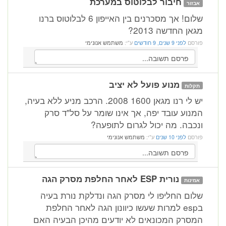
חיבור לבלוטוס במערכת
אבזור
שלום! אך מסכרנים בין האייפון 6 לבלוטוס ברנו
מגאן החדשה 2013?
פורסם
לפני 9 שנים, 9 חודשים
ע"י:
משתמש אנונימי
מנוע פועל לא יציב
תקלות
יש לי רנו מגאן 1600 2008. הרכב מניע ללא בעיה,
המנוע עובד יפה, אך אינו שומר על סל"ד סרק
ונכבה. מה יכול לגרום לתופעה?
פורסם
לפני 10 שנים
ע"י:
משתמש אנונימי
נורית ESP לאחר החלפת מסרק הגה
אמינות
שלום החליפו לי מסרק הגה ונדלקת נורת בעיה
בesp למרות שעשו כיוונון הגה לאחר החלפת
המסרק המכונאים לא יודעים מהיכן הבעיה האם