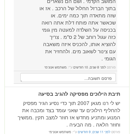
המושב הקדמי . ושם הם נשארים
בתוך הברזל החלול של הרכב . אז או
שזה מתאדה תוך כמה ימים. או
שכאשר אתה פותח דלת אתה רואה
בכניסה על השלדה למעטה מין גומי
כזה עגול רוחב של 2 ס"מ . צריך
להוציא אותו, להכניס איזה משאבה
עם צינור לשאוב מים. ולהחזיר את
הגומי .
פורסם
לפני 8 שנים, 10 חודשים
ע"י:
משתמש אנונימי
תיבת הילוכים מפסיקה להגיב בסיעה
יש לי רנו מגאן 2007 תוך כדי נסיע הגיר מפסיק
להחליף הילוכים עד שאני עומד בצד ומכבה את
המנוע ומתניע מחדש אז חוזר למצב תקין .ממשיך
וחוזר הלאה . מה הבעיה .
פורסם
לפני 11 שנים, 9 חודשים
ע"י:
משתמש אנונימי