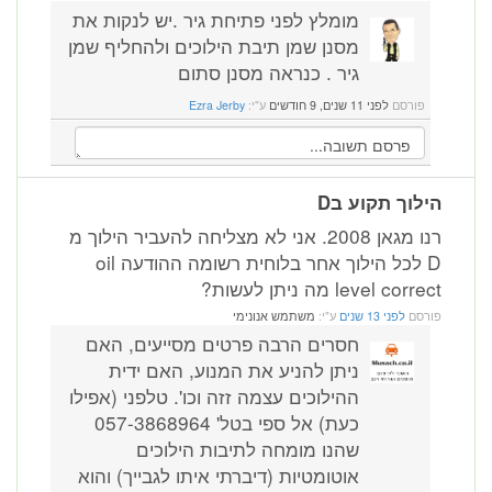
מומלץ לפני פתיחת גיר .יש לנקות את
מסנן שמן תיבת הילוכים ולהחליף שמן
גיר . כנראה מסנן סתום
פורסם
לפני 11 שנים, 9 חודשים
ע"י:
Ezra Jerby
הילוך תקוע בD
רנו מגאן 2008. אני לא מצליחה להעביר הילוך מ
D לכל הילוך אחר בלוחית רשומה ההודעה oil
level correct מה ניתן לעשות?
פורסם
לפני 13 שנים
ע"י:
משתמש אנונימי
חסרים הרבה פרטים מסייעים, האם
ניתן להניע את המנוע, האם ידית
ההילוכים עצמה זזה וכו'. טלפני (אפילו
כעת) אל ספי בטל' 057-3868964
שהנו מומחה לתיבות הילוכים
אוטומטיות (דיברתי איתו לגבייך) והוא