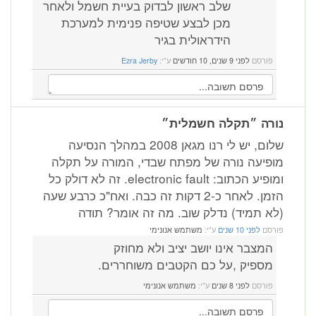
שלב ראשון לבדוק בעיית חשמל ולאחר
מכן לבצע שטיפה פנימית למערכת
הידראולית בגיר
פורסם
לפני 9 שנים, 10 חודשים
ע"י:
Ezra Jerby
נורה ״תקלה חשמלית״
שלום, יש לי רנו מגאן 2008 במהלך הנסיעה
מופיעה נורה של מפתח שבדי, המורה על תקלה
ומופיע הכתוב: electronic fault. זה לא דולק כל
הזמן. לאחר כ-2 דקות זה כבה. ואח"כ כרבע שעה
(לא תמיד) נדלק שוב. מה זה אומר? תודה
פורסם
לפני 10 שנים
ע"י:
משתמש אנונימי
המצבר אינו יושב יציב ולא מחוזק
מספיק ,על כם הקטבים משוחררים.
פורסם
לפני 8 שנים
ע"י:
משתמש אנונימי