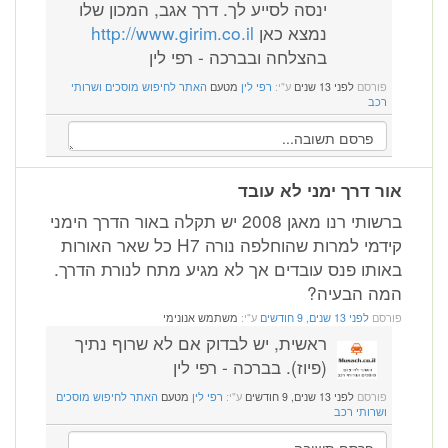
ינסה לסייע לך. דרך אגב, המכון שלו
נמצא כאן
http://www.girim.co.il
בהצלחה ובברכה - רפי לין
פורסם
לפני 13 שנים
ע"י:
רפי לין
מטעם
האתר לחיפוש מוסכים ושרותי
רכב
אור דרך ימני לא עובד
ברשותי רנו מאגן 2008 יש תקלה באור הדרך הימני
קידמי למרות שהוחלפה נורה H7 כל שאר האורות
באותו פנס עובדים אך לא מגיע מתח לנורת הדרך.
המה הבעיה?
פורסם
לפני 13 שנים, 9 חודשים
ע"י:
משתמש אנונימי
ראשית, יש לבדוק אם לא שרוף נתיך
(פיוז). בברכה - רפי לין
פורסם
לפני 13 שנים, 9 חודשים
ע"י:
רפי לין
מטעם
האתר לחיפוש מוסכים
ושרותי רכב