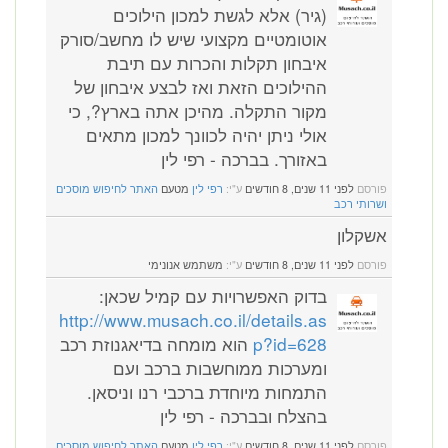
(גיר) אלא לגשת למכון הילוכים
אוטומטיים מקצועי שיש לו מחשב/סורק
איבחון תקלות והכרות עם תיבת
ההילוכים הזאת ואז לבצע איבחון של
מקור התקלה. מהיכן אתה בארץ?, כי
אולי ניתן יהיה לכוונך למכון מתאים
באזורך. בברכה - רפי לין
פורסם
לפני 11 שנים, 8 חודשים
ע"י:
רפי לין
מטעם
האתר לחיפוש מוסכים
ושרותי רכב
אשקלון
פורסם
לפני 11 שנים, 8 חודשים
ע"י:
משתמש אנונימי
בדוק האפשרויות עם קמיל שכאן:
http://www.musach.co.il/details.as
p?id=628
הוא מומחה בדיאגנוזת רכב
ומערכות ממוחשבות ברכב ועם
התמחות מיוחדת ברכבי רנו וניסאן.
בהצלח ובברכה - רפי לין
פורסם
לפני 11 שנים, 8 חודשים
ע"י:
רפי לין
מטעם
האתר לחיפוש מוסכים