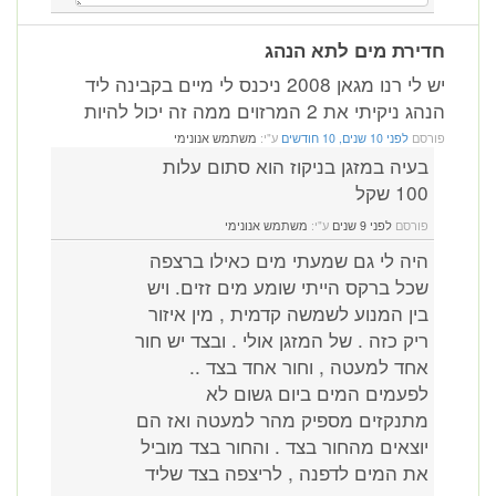
חדירת מים לתא הנהג
יש לי רנו מגאן 2008 ניכנס לי מיים בקבינה ליד
הנהג ניקיתי את 2 המרזוים ממה זה יכול להיות
פורסם
לפני 10 שנים, 10 חודשים
ע"י:
משתמש אנונימי
בעיה במזגן בניקוז הוא סתום עלות
100 שקל
פורסם
לפני 9 שנים
ע"י:
משתמש אנונימי
היה לי גם שמעתי מים כאילו ברצפה
שכל ברקס הייתי שומע מים זזים. ויש
בין המנוע לשמשה קדמית , מין איזור
ריק כזה . של המזגן אולי . ובצד יש חור
אחד למעטה , וחור אחד בצד ..
לפעמים המים ביום גשום לא
מתנקזים מספיק מהר למעטה ואז הם
יוצאים מהחור בצד . והחור בצד מוביל
את המים לדפנה , לריצפה בצד שליד