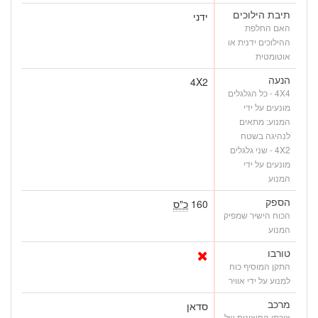
תיבת הילוכים
ידני
האם החלפת
ההילוכים ידנית או
אוטומטית
הנעה
4X2
4X4 - כל הגלגלים
מונעים על ידי
המנוע: מתאים
לנהיגה בשטח
4X2 - שני גלגלים
מונעים על ידי
המנוע
הספק
160
כ"ס
הכוח הישיר שמפיק
המנוע
טורבו
התקן המוסיף כוח
למנוע על ידי אוויר
מרכב
סדאן
צורתו החיצונית של