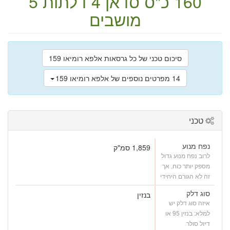
160 כ"ס
סדאן
4 דלתות
5
מושבים
סיכום טכני של כל גרסאות אלפא רומיאו 159
14 מפרטים נוספים של אלפא רומיאו 159
טכני
נפח מנוע
1,859 סמ"ק
לרוב נפח מנוע גדול
מספק יותר כוח, אך
זה לא הגורם היחידי
סוג דלק
בנזין
איזה סוג דלק יש
למלא: בנזין 95 או
דיזל סולר