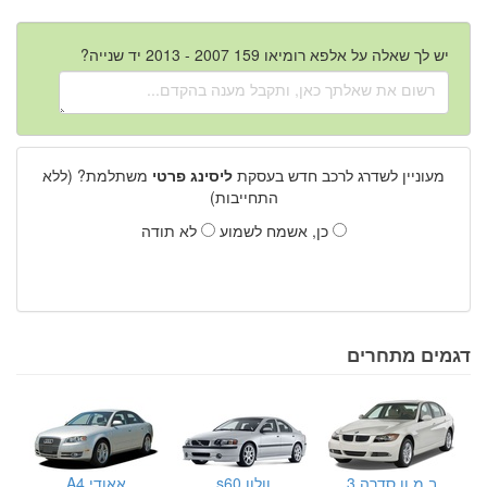
יש לך שאלה על אלפא רומיאו 159 2007 - 2013 יד שנייה?
מעוניין לשדרג לרכב חדש בעסקת
ליסינג פרטי
משתלמת? (ללא
התחייבות)
כן, אשמח לשמוע
לא תודה
דגמים מתחרים
ב.מ.וו סדרה 3
וולוו s60
אאודי A4