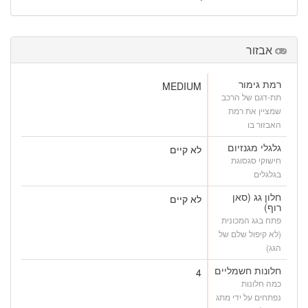
אבזור
רמת גימור
MEDIUM
תת-דגם של הרכב
שמציין את רמת
האבזור בו
גלגלי מגנזיום
לא קיים
חישוקי סגסוגת
בגלגלים
חלון גג (סאן
לא קיים
רוף)
פתח בגג המכונית
(לא קיפול שלם של
הגג)
חלונות חשמליים
4
כמה חלונות
נפתחים על ידי מתג