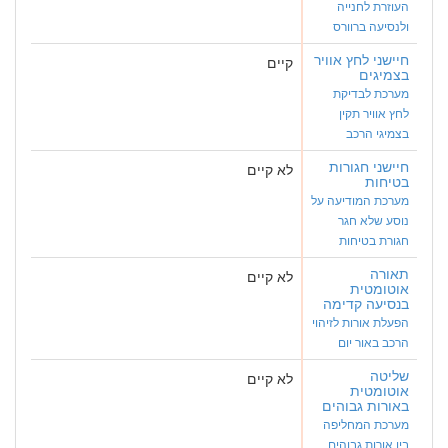
העוזרת לחנייה
ולנסיעה ברוורס
חיישני לחץ אוויר
קיים
בצמיגים
מערכת לבדיקת
לחץ אוויר תקין
בצמיגי הרכב
חיישני חגורות
לא קיים
בטיחות
מערכת המודיעה על
נוסע שלא חגר
חגורת בטיחות
תאורה
לא קיים
אוטומטית
בנסיעה קדימה
הפעלת אורות לזיהוי
הרכב באור יום
שליטה
לא קיים
אוטומטית
באורות גבוהים
מערכת המחליפה
בין אורות גבוהים