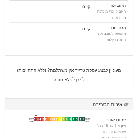
מיזוג אוויר
קיים
האם קיימת מערכת
מיזוג אוויר
הגה כוח
קיים
מאפשר לסובב את
ההגה בקלות
מעוניין לבצע עסקת טרייד אין משתלמת? (ללא התחייבות)
כן
לא תודה
איכות הסביבה
זיהום אוויר
15
זיהום
זיהום
14
13
12
11
10
9
8
7
6
5
4
3
2
1
מזערי
מרבי
ציון מ-1 עד 15 ככל
שהוא גבוה יותר
הרכב מזהם יותר