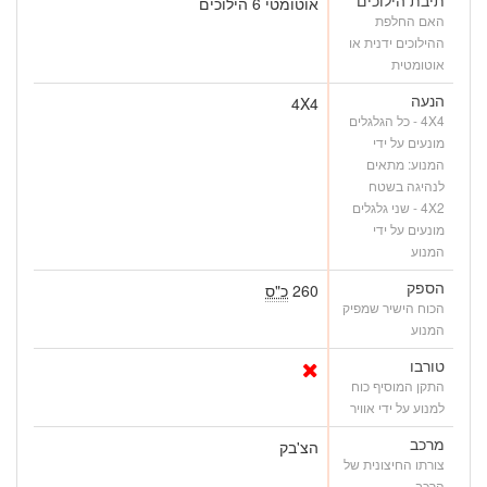
אוטומטי 6 הילוכים
האם החלפת
ההילוכים ידנית או
אוטומטית
הנעה
4X4
4X4 - כל הגלגלים
מונעים על ידי
המנוע: מתאים
לנהיגה בשטח
4X2 - שני גלגלים
מונעים על ידי
המנוע
הספק
260
כ"ס
הכוח הישיר שמפיק
המנוע
טורבו
התקן המוסיף כוח
למנוע על ידי אוויר
מרכב
הצ'בק
צורתו החיצונית של
הרכב