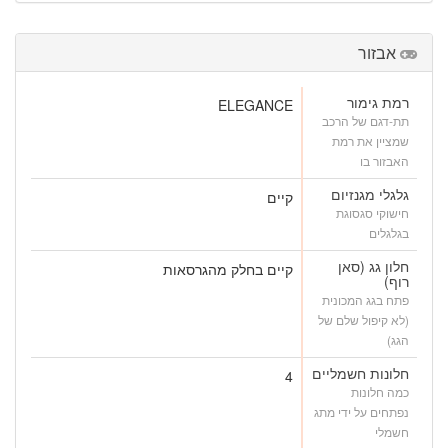
אבזור
רמת גימור
ELEGANCE
תת-דגם של הרכב
שמציין את רמת
האבזור בו
גלגלי מגנזיום
קיים
חישוקי סגסוגת
בגלגלים
חלון גג (סאן
קיים בחלק מהגרסאות
רוף)
פתח בגג המכונית
(לא קיפול שלם של
הגג)
חלונות חשמליים
4
כמה חלונות
נפתחים על ידי מתג
חשמלי