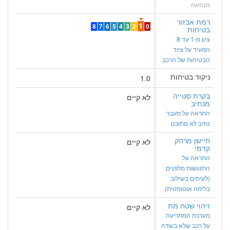
הנהיגה
רמת אבזור
1
8
7
6
5
4
3
2
0
בטיחות
ציון מ-1 עד 8
המעיד על ציוד
הבטיחות של הרכב
ניקוד בטיחות
1.0
בקרת סטייה
לא קיים
מנתיב
התראה על מעבר
נתיב לא מתוכנן
חיישן מרחק
לא קיים
קדמי
התראה על
התנגשות מלפנים
(לעיתים בשילוב
בלימה אוטומטית)
זיהוי שטח מת
לא קיים
מערכת המתריעה
על רכב שלא בשדה