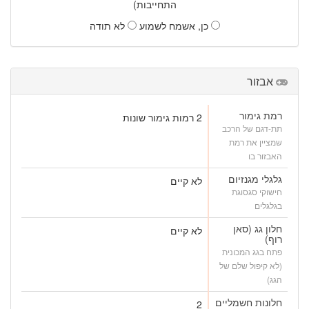
התחייבות)
כן, אשמח לשמוע
לא תודה
אבזור
רמת גימור
2 רמות גימור שונות
תת-דגם של הרכב
שמציין את רמת
האבזור בו
גלגלי מגנזיום
לא קיים
חישוקי סגסוגת
בגלגלים
חלון גג (סאן
לא קיים
רוף)
פתח בגג המכונית
(לא קיפול שלם של
הגג)
חלונות חשמליים
2