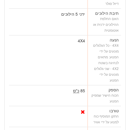
דיזל סולר
תיבת הילוכים
ידני 5 הילוכים
האם החלפת
ההילוכים ידנית או
אוטומטית
הנעה
4X4
4X4 - כל הגלגלים
מונעים על ידי
המנוע: מתאים
לנהיגה בשטח
4X2 - שני גלגלים
מונעים על ידי
המנוע
הספק
85
כ"ס
הכוח הישיר שמפיק
המנוע
טורבו
התקן המוסיף כוח
למנוע על ידי אוויר