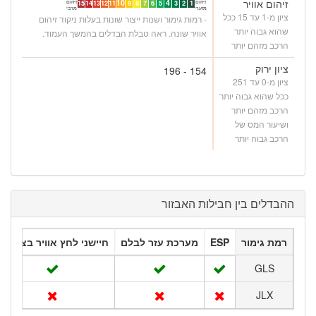
זיהום אוויר
10
4
זיהום
זיהום
15
14
13
12
11
9
8
7
6
5
3
2
1
מזערי
מרבי
ציון מ-1 עד 15 ככל
- רמות גימור ושנות ייצור שונות בעלות ניקוד זיהום
שהוא גבוה יותר
אוויר שונה. ראה טבלת הבדלים בהמשך העמוד.
הרכב מזהם יותר
ציון ירוק
154 - 196
ציון מ-0 עד 251
ככל שהוא גבוה יותר
הרכב מזהם יותר
ושיעור המס של
הרכב גבוה יותר
ההבדלים בין חבילות האבזור
רמת גימור
ESP
מערכת עזר לבלם
חיישני לחץ אוויר בצמיגים
GLS
JLX