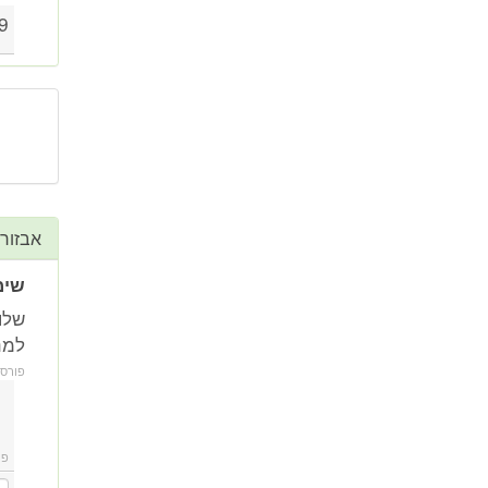
9 ו-
אבזור
שימ
למניע
פורס
פו