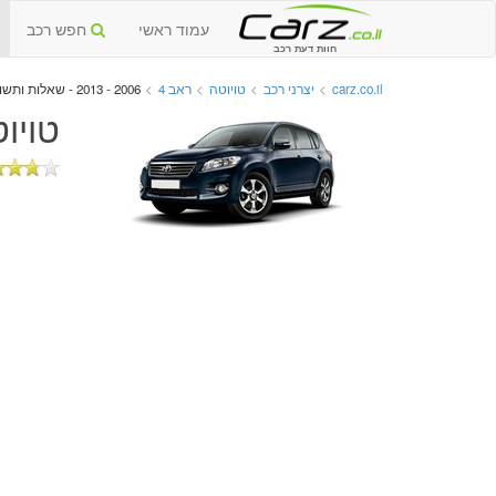
עמוד ראשי
חפש רכב
חוות דעת רכב
carz.co.il
>
יצרני רכב
>
טויוטה
>
ראב 4
>
2006 - 2013 - שאלות ותשובות
טויוטה ראב 4