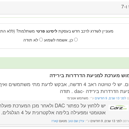
7
מעוניין לשדרג לרכב חדש בעסקת
ליסינג פרטי
משתלמת? (ללא התחי
כן, אשמח לשמוע
לא תודה
וש מערכת למניעת הדרדרות בירידה
שלום. יש לי טויוטה ראב 4 חדשה, אבקש לדעת מתי משתמשים
ת הדרדרות בירידה -dac . תודה
ם
לפני 13 שנים, 9 חודשים
ע"י:
משתמש אנונימי
יש ללחוץ על כפתור DAC ולאחר מכן המערכת פ
אוטומטי ומפעילה בלימה אלקטרונית על 4 הגלגלים.
רסם
לפני 13 שנים, 9 חודשים
ע"י:
עידן שם טוב
מטעם
קארז