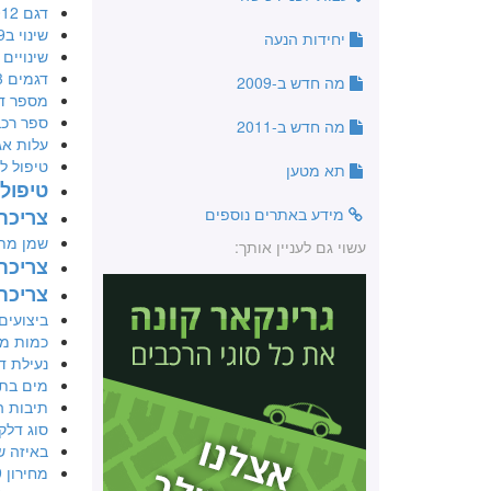
דגם 2012
שינוי ב2009
יחידות הנעה
שינויים לא
דגמים 3 דלתות
מה חדש ב-2009
מספר ד
ספר רכ
מה חדש ב-2011
עלות אג
טיפול לאחר 
תא מטען
טיפול ט
מידע באתרים נוספים
צריכת דל
שמן מת
עשוי גם לעניין אותך:
צריכת
צריכת ד
ביצועים
כמות מוש
נעילת ד
מים בתו
תיבות ה
סוג דלק
באיזה ש
מחירון 2009 יד שנייה