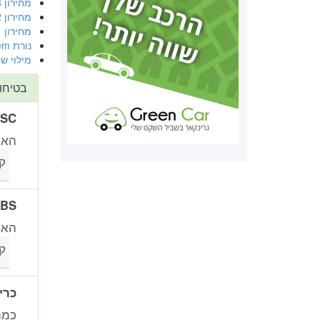
מחירון 2008 יד שנייה
מחירון 2012
מחירון 2011 GLI
נורת Check 4*4 system
מילוי שמ
בטיחו
ESC (בקרת יציבות א
האם
ק
ABS (מערכת למניעת נע
האם 
ק
כרי
כמה