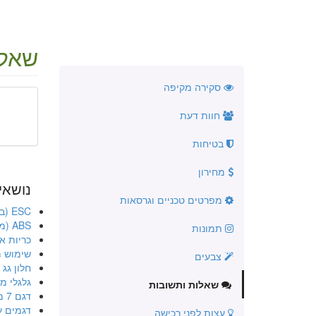
שאלו
סקירה מקיפה
חוות דעת
בטיחות
מחירון
נושאי
מפרטים טכניים וגרסאות
ESC (בקרת יציבות אלקטרונית)
ABS (מערכת למניעת נעילה בבלימה)
תמונות
כריות או
שימוש מ
צבעים
חלון גג
גלגלי מג
שאלות ותשובות
דגם 7 מקומות
דגמים ע
עצות לפני רכישה