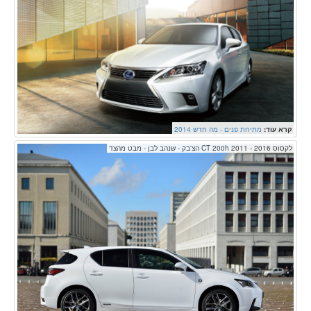
קרא עוד:
מתיחת פנים - מה חדש 2014
לקסוס CT 200h 2011 - 2016 הצ'בק - שנהב לבן - מבט מהצד