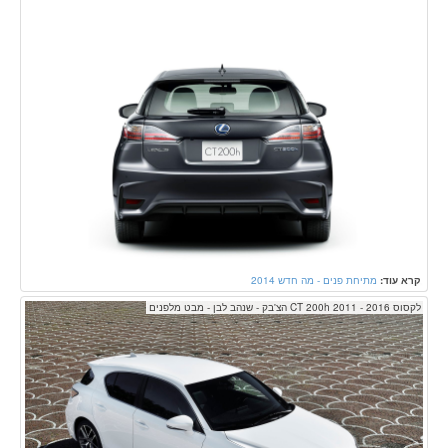
קרא עוד:
מתיחת פנים - מה חדש 2014
לקסוס CT 200h 2011 - 2016 הצ'בק - שנהב לבן - מבט מלפנים