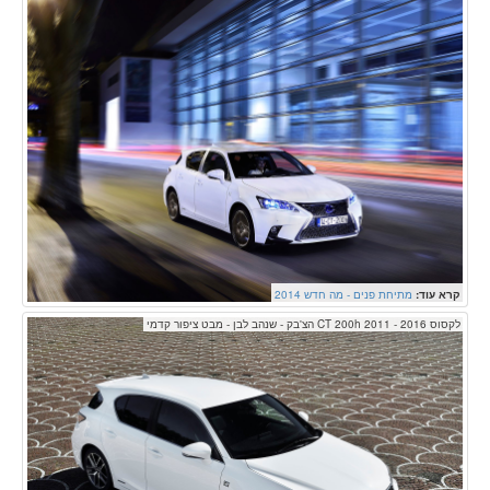
קרא עוד:
מתיחת פנים - מה חדש 2014
לקסוס CT 200h 2011 - 2016 הצ'בק - שנהב לבן - מבט ציפור קדמי