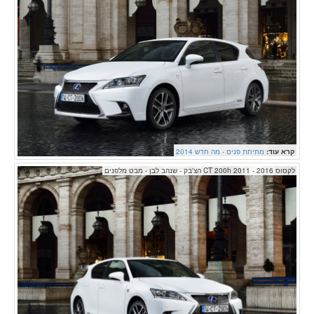
קרא עוד:
מתיחת פנים - מה חדש 2014
לקסוס CT 200h 2011 - 2016 הצ'בק - שנהב לבן - מבט מלפנים