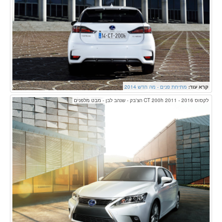
קרא עוד:
מתיחת פנים - מה חדש 2014
לקסוס CT 200h 2011 - 2016 הצ'בק - שנהב לבן - מבט מלפנים