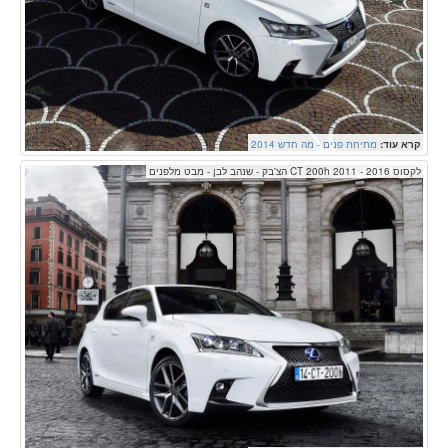
קרא עוד:
מתיחת פנים - מה חדש 2014
לקסוס CT 200h 2011 - 2016 הצ'בק - שנהב לבן - מבט מלפנים