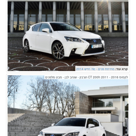
קרא עוד:
מתיחת פנים - מה חדש 2014
לקסוס CT 200h 2011 - 2016 הצ'בק - שנהב לבן - מבט מלפנים