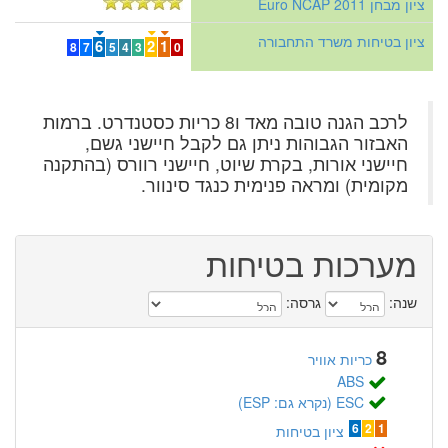
ציון מבחן Euro NCAP 2011
ציון בטיחות משרד התחבורה
6
2
1
8
7
5
4
3
0
לרכב הגנה טובה מאד ו8 כריות כסטנדרט. ברמות
האבזור הגבוהות ניתן גם לקבל חיישני גשם,
חיישני אורות, בקרת שיוט, חיישני רוורס (בהתקנה
מקומית) ומראה פנימית כנגד סינוור.
מערכות בטיחות
שנה:
גרסה:
8
כריות אוויר
ABS
ESC (נקרא גם: ESP)
6
2
1
ציון בטיחות