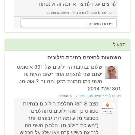
לוחצים עליו לחיצה ארוכה והוא נפתח
פורסם
לפני 6 שנים, 9 חודשים
ע"י:
משתמש אנונימי
תפעול
משמעות לחצנים בתיבת הילוכים
שלום .בתיבת ההילוכים של 301 אוטומט
ישנם שני לחצנים אחד רשום האות sו
השני כמו תמונת מזגן .מה זה ? אוטומט
301 שנת 2014
פורסם
לפני 7 שנים, 10 חודשים
ע"י:
nathan A
מצב S הוא החלפת הילוכים בנהיגת
ספורט כך שההילוכים מתחלפים
בסבובי מנוע ומהירות גבוהים יותר
("משיכת הילוכים). הלחצן השני הנו
לנהיגה כשיש קרח ו/או שלג על הכביש