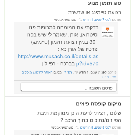
סוג תזמון מנוע
רצועת טיימינג או שרשרת
פורסם
לפני 7 שנים, 1 חודש
ע"י:
משתמש אנונימי
בדקתי עם המומחה למכוניות פז'ו
וסיטרואן, אורן, שאמר לי שיש בפז'ו
301 בנזין רצועת תזמון (טיימינג)
ופרטיו של אורן כאן:
http://www.musach.co.il/details.as
p?id=570
בברכה - רפי לין
פורסם
לפני 7 שנים, 1 חודש
ע"י:
רפי לין
מטעם
האתר לחיפוש מוסכים
ושרותי רכב
מיקום קופסת פיוזים
שלום , רציתי לדעת היכן ממוקמת תיבת
הפיוזים/נתיכים בתוך הרכב ?
פורסם
לפני 8 שנים, 8 חודשים
ע"י:
משתמש אנונימי
מאחורי פנל בתא כפפות או מצד