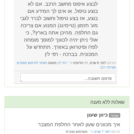
לבצע איפוס מחשב הרכב. אם לא
בוצע טיפול, או אים לך המידע אם
בוצע, אז בצע טיפול וחשוב לברר לגבי
מע' תזמון (טיימינג) המנוע אם צריכה
גם החלפה. מהיכן אתה בארץ?, כי
אולי ניתן יהיה לכוונך למוסך מומחה
לפז'ו וסיטרואן באזורך. תתחדש על
המכונית. בברכה - רפי לין
פורסם
לפני 6 שנים, 11 חודשים
ע"י:
רפי לין
מטעם
האתר לחיפוש מוסכים
ושרותי רכב
שאלות ללא מענה
כיוון שעון
אבזור
איך מכוונים שעון לאחר החלפת המצבר
פורסם
לפני 7 שנים
ע"י:
משתמש אנונימי