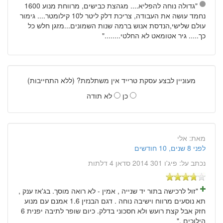
"גדולה נוחה להפליא.... מגהצת כבישים, מרווחת מנוע 1600
נחמד עושה את העבודה, צריכת דלק ליטר ל10 קילומטר.... גימור
עולם שלישי,הנדסת אנוש ברמה שנות השמונים...מזגן חלש כל
כך..... גיר אטומאט לא החלטי........"
מעוניין לבצע עסקת טרייד אין משתלמת? (ללא התחייבות)
כן
לא תודה
מאת:
אלי
לפני 8 שנים, 10 חודשים
נכתב על:
פיג'ו 301 2014 סדאן 4 דלתות
"זול לרכישה בתור יד שנייה , אמין - לא רואה מוסך. בג'אז ענק ,
תא נוסעים מרווח וישיבה נוחה . דגם הבנזין 1.6 אמנם עם מנוע
חזק אבל קצת רועש ולא חסכוני בדלק. כיום שופר לתיבה יפנית 6
הילוכים ."