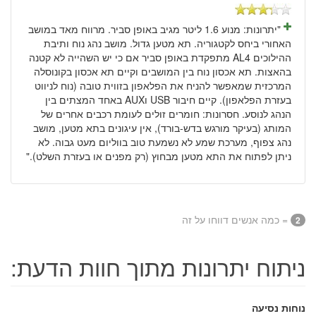
"יתרונות: מנוע 1.6 ליטר מגיב באופן סביר. מרווח מאד במושב
האחורי ביחס לקטגוריה. תא מטען גדול. מושב נהג נוח ותיבת
ההילוכים AL4 מתפקדת באופן סביר אם כי יש השהייה לא קטנה
בהאצות. תא אכסון נוח בין המושבים וקיים תא אכסון בקונוסלה
המרכזית שמאפשר להניח את הפלאפון בזווית טובה (נוח לניווט
בעזרת הפלאפון). קיים חיבור USB וAUX באחד המצתים בין
הנהג לנוסע. חסרונות: חומרים זולים לעומת רכבים אחרים של
המותג (בעיקר מורגש בדש-בורד), אין עיגונים בתא מטען, מושב
נהג צפוף, מערכת שמע לא נשמעת טוב בווליום מעט גבוה. לא
ניתן לפתוח את התא מטען מבחוץ (רק מפנים או בעזרת השלט)."
= כמה אנשים דווחו על זה
2
ניתוח יתרונות מתוך חוות הדעת:
נוחות נסיעה