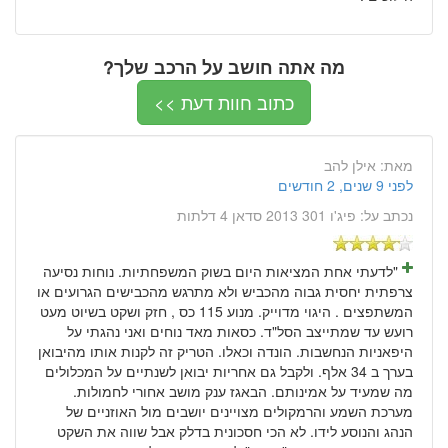
מה אתה חושב על הרכב שלך?
כתוב חוות דעת >>
מאת:
אילן להב
לפני 9 שנים, 2 חודשים
נכתב על:
פיג'ו 301 2013 סדאן 4 דלתות
"לדעתי אחת המציאות היום בשוק המשפחתיות. נוחות נסיעה
צרפתית יחסית גבוה מהכביש ולא מתרגש מהכבישים הגרועים או
המשתפצים . היגוי מדוייק. מנוע 115 כס , חזק ושקט בשיוט מעט
רועש עד שמתייצב הסל"ד. כסאות מאד נוחים ואני נהגתי על
היפאניות הנחשבות. הונדה וכאלו. הטריק זה לקנות אותו מהיבואן
בערך ב 34 אלף. ולקבל גם אחריות יבואן לשנתיים על המכלולים
מה שמעיד על אמינותם. הבאגז ענק מושב אחורי לחמולות.
מערכת השמע והרמקולים מצויינים יושבים מול האוזניים של
הנהג והנוסע לידו. לא הכי חסכונית בדלק אבל שווה את השקט