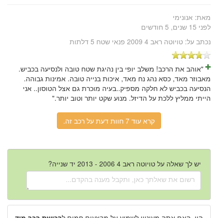
מאת:
אנונימי
לפני 15 שנים, 5 חודשים
נכתב על:
טויוטה ראב 4 2009 פנאי שטח 5 דלתות
"אוהב את הרכב! משלב יופי בין נהיגת שטח טובה ולנסיעה בכביש.
מאבוזר מאד, כסא נהג נח מאד, איכות בנייה טובה. אמינות גבוהה.
הנסיעה בכביש לא חלקה מספיק..בעיה מוכרת גם אצל הטוסון.. אני
הייתי ממליץ ללכת על הדיזל. מנוע שקט יותר וטוב יותר."
קרא עוד 7 חוות דעת על רכב זה.
יש לך שאלה על טויוטה ראב 4 2006 - 2013 יד שנייה?
היי, האם אתה מעוניין לשמוע על מבצעים חמים ל
רכישת רכב מיד