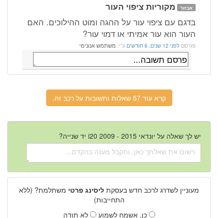
מקוריות ציפוי העור
אבזור
בדגם עם ציפוי עור על ההגה ומוט ההילוכים. האם
העור הוא עור אמיתי או דמוי עור?
פורסם
לפני 12 שנים, 6 חודשים
ע"י:
משתמש אנונימי
קרא עוד 57 שאלות ותשובות על רכב זה.
יש לך שאלה על יונדאי i20 2009 - 2015 יד שנייה?
מעוניין לשדרג לרכב חדש בעסקת
ליסינג פרטי
משתלמת? (ללא
התחייבות)
כן, אשמח לשמוע
לא תודה