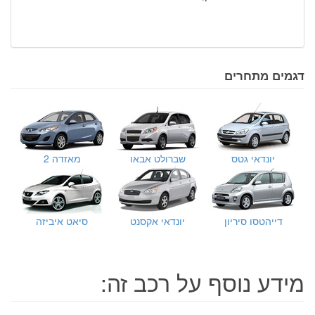
דגמים מתחרים
יונדאי גטס
שברולט אבאו
מאזדה 2
דייהטסו סיריון
יונדאי אקסנט
סיאט איביזה
מידע נוסף על רכב זה: