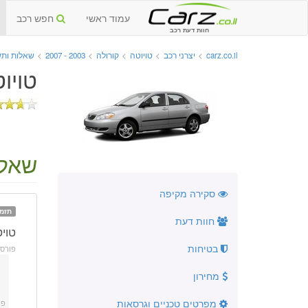
עמוד ראשי
חפש רכב
חוות דעת רכב
carz.co.il
>
יצרני רכב
>
טויוטה
>
קורולה
>
2003 - 2007
>
שאלות ותש
טויוטה
שאלה
סקירה מקיפה
תזמו
חוות דעת
טוי
בטיחות
פורס
מחירון
מפרטים טכניים וגרסאות
פו