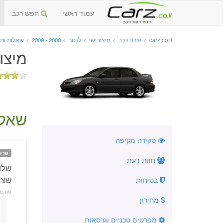
עמוד ראשי
חפש רכב
חוות דעת רכב
carz.co.il
>
יצרני רכב
>
מיצובישי
>
לנסר
>
2000 - 2009
>
שאלות ות
מיצובי
שאלה
סקירה מקיפה
פרק
חוות דעת
שלו
שצמ
בטיחות
פורס
מחירון
מפרטים טכניים וגרסאות