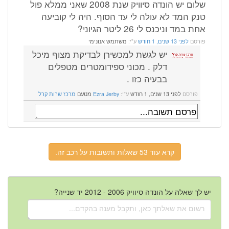
שלום יש הונדה סיוויק שנת 2008 שאני ממלא פול
טנק המד לא עולה לי עד הסוף. היה לי קוביעה
אחת במד וניכנס לי 26 ליטר הגיוני?
פורסם
לפני 13 שנים, 1 חודש
ע"י:
משתמש אנונימי
יש לגשת למכשירן לבדיקת מצוף מיכל
דלק . מכוני ספידומטרים מטפלים
בבעיה כזו .
פורסם
לפני 13 שנים, 1 חודש
ע"י:
Ezra Jerby
מטעם
מרכז שרות קרל
קרא עוד 53 שאלות ותשובות על רכב זה.
יש לך שאלה על הונדה סיוויק 2006 - 2012 יד שנייה?