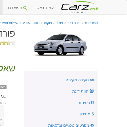
עמוד ראשי
חפש רכב
חוות דעת רכב
carz.co.il
>
יצרני רכב
>
פורד
>
פוקוס
>
2000 - 2005
>
שאלות ותשוב
פורד פו
שאלה: 
סקירה מקיפה
אחז
חוות דעת
כמה 
בטיחות
פורס
מחירון
פו
מפרטים טכניים וגרסאות