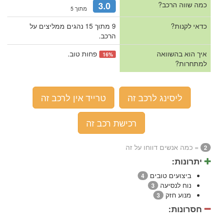
כמה שווה הרכב?
3.0
מתוך 5
כדאי לקנות?
9 מתוך 15 נהגים ממליצים על
הרכב.
איך הוא בהשוואה
פחות טוב.
16%
למתחרות?
ליסינג לרכב זה
טרייד אין לרכב זה
רכישת רכב זה
= כמה אנשים דווחו על זה
2
יתרונות:
ביצועים טובים
4
נוח לנסיעה
3
מנוע חזק
3
חסרונות: