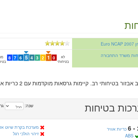
ות
Euro 
יחות משרד התחבורה
5
1
לא
0
2
3
4
6
7
8
מא
בטיחותי
בטיח
אבזור בטיחותי רב. קיימות גרסאות מוקדמות עם 2 כריות אוויר בלבד.
כות בטיחות
שנה:
גר
2
מערכת בקרת שיוט אדפטי
כריות אוויר
זיהוי הולכי רגל
ABS