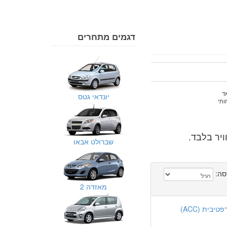
דגמים מתחרים
ד
יונדאי גטס
ותי
שברולט אבאו
סה:
מאזדה 2
בית (ACC)