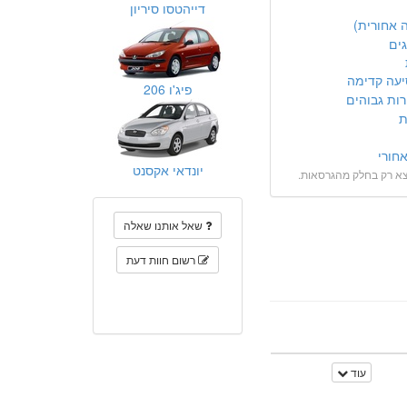
דייהטסו סיריון
 אחורית)
גים
יעה קדימה
פיג'ו 206
ות גבוהים
ת
חורי
יונדאי אקסנט
צא רק בחלק מהגרסאות.
שאל אותנו שאלה
רשום חוות דעת
עוד