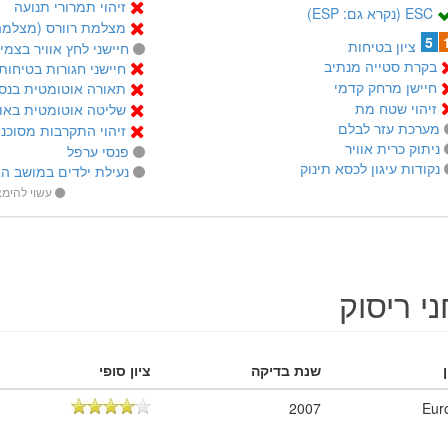
זיהוי תמרורי תנועה
ESC (נקרא גם: ESP)
מצלמת רוורס (מצלמה
5
ציון בטיחות
חיישני לחץ אוויר בצמי
בקרת סטייה מנתיב
חיישני חגורות בטיחות
חיישן מרחק קדמי
תאורה אוטומטית בנס
זיהוי שטח מת
שליטה אוטומטית באור
מערכת עזר לבלם
זיהוי התקרבות מסוכנ
ניתוק כרית אוויר
פנסי ערפל
נקודות עיגון לכסא תינוק
נעילת ילדים במושב הא
עשוי להימ
י ריסוק
שנת בדיקה
ציון סופי
2007
Eur