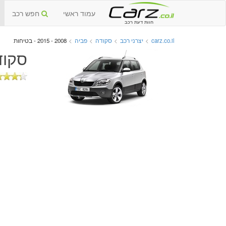
עמוד ראשי
חפש רכב
חוות דעת רכב
carz.co.il
>
יצרני רכב
>
סקודה
>
פביה
>
2008 - 2015 - בטיחות
סקודה 