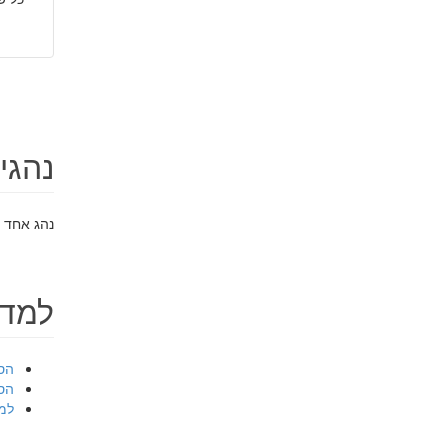
נהגים
נהג אחד צ
למד 
הסב
הס
למ