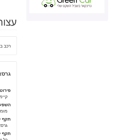
עצות
רכב בי
גרסאות עם
פירוט:
קיימ
השפעה
מומלץ
תקף ל
גרסאות
תקף ל
כל ש