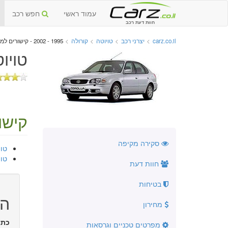
עמוד ראשי
חפש רכב
חוות דעת רכב
carz.co.il
>
יצרני רכב
>
טויוטה
>
קורולה
>
1995 - 2002 - קישורים למידע נוסף
טויוטה
קישו
סקירה מקיפה
טויוטה 
טויו
חוות דעת
בטיחות
הו
מחירון
כתו
מפרטים טכניים וגרסאות