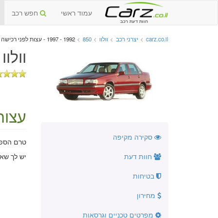
עמוד ראשי
חפש רכב
חוות דעת רכב
carz.co.il
>
יצרני רכב
>
וולוו
>
850
>
1992 - 1997 - עצות לפני רכישה
וולוו 850 יד שנייה 1992 - 97
עצות
סקירה מקיפה
טרם הספקנ
חוות דעת
יש לך שא
בטיחות
מחירון
מפרטים טכניים וגרסאות