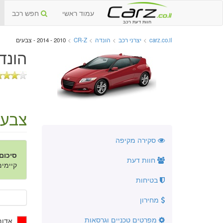
עמוד ראשי
חפש רכב
חוות דעת רכב
carz.co.il
>
יצרני רכב
>
הונדה
>
CR-Z
>
2010 - 2014 - צבעים
הונדה CR-Z יד שנייה 
צבעי
סקירה מקיפה
סיכום
חוות דעת
קיימים 6 צבעים ב- 8 גוונים
בטיחות
מחירון
מפרטים טכניים וגרסאות
אדום