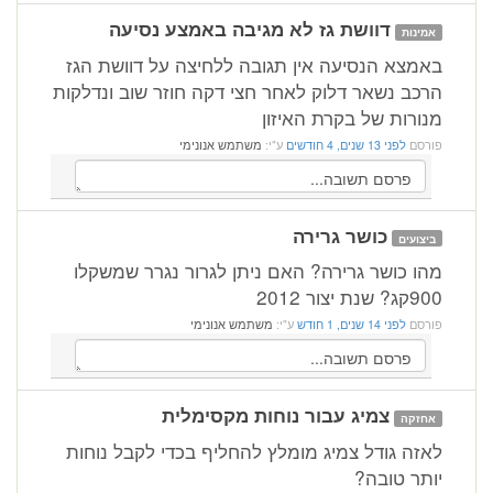
דוושת גז לא מגיבה באמצע נסיעה
אמינות
באמצא הנסיעה אין תגובה ללחיצה על דוושת הגז
הרכב נשאר דלוק לאחר חצי דקה חוזר שוב ונדלקות
מנורות של בקרת האיזון
פורסם
לפני 13 שנים, 4 חודשים
ע"י:
משתמש אנונימי
כושר גרירה
ביצועים
מהו כושר גרירה? האם ניתן לגרור נגרר שמשקלו
900קג? שנת יצור 2012
פורסם
לפני 14 שנים, 1 חודש
ע"י:
משתמש אנונימי
צמיג עבור נוחות מקסימלית
אחזקה
לאזה גודל צמיג מומלץ להחליף בכדי לקבל נוחות
יותר טובה?