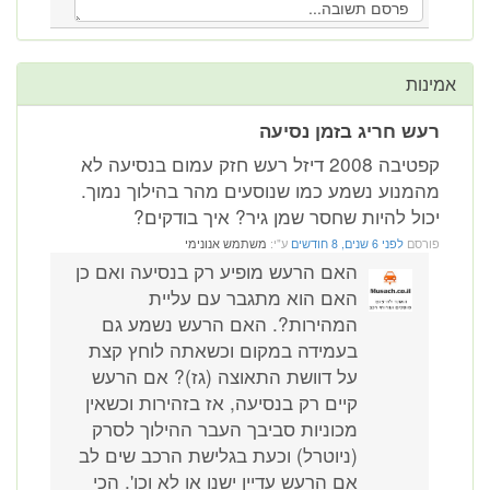
אמינות
רעש חריג בזמן נסיעה
קפטיבה 2008 דיזל רעש חזק עמום בנסיעה לא
מהמנוע נשמע כמו שנוסעים מהר בהילוך נמוך.
יכול להיות שחסר שמן גיר? איך בודקים?
פורסם
לפני 6 שנים, 8 חודשים
ע"י:
משתמש אנונימי
האם הרעש מופיע רק בנסיעה ואם כן
האם הוא מתגבר עם עליית
המהירות?. האם הרעש נשמע גם
בעמידה במקום וכשאתה לוחץ קצת
על דוושת התאוצה (גז)? אם הרעש
קיים רק בנסיעה, אז בזהירות וכשאין
מכוניות סביבך העבר ההילוך לסרק
(ניוטרל) וכעת בגלישת הרכב שים לב
אם הרעש עדיין ישנו או לא וכו'. הכי