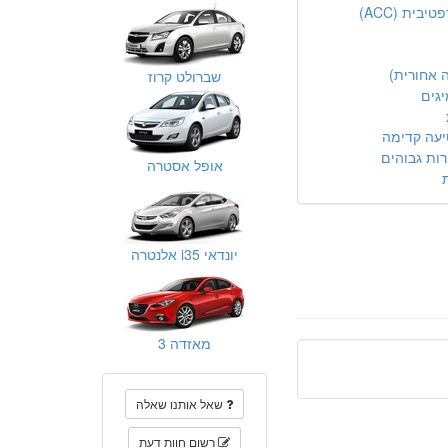
ית (ACC)
 אחורית)
שברולט קרוז
יגים
יעה קדימה
ות גבוהים
אופל אסטרה
יונדאי i35 אלנטרה
מאזדה 3
שאל אותנו שאלה
רשום חוות דעת