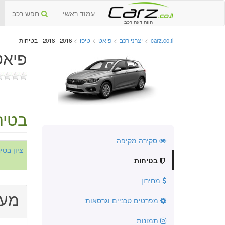
עמוד ראשי
חפש רכב
חוות דעת רכב
carz.co.il
>
יצרני רכב
>
פיאט
>
טיפו
>
2016 - 2018 - בטיחות
פיאט ט
בטיח
סקירה מקיפה
ציון בט
בטיחות
מחירון
מער
מפרטים טכניים וגרסאות
תמונות