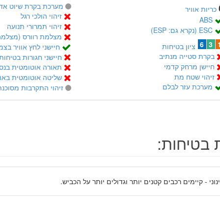
מערכת בקרת שיוט אדפטיב
כריות אוויר
זיהוי הולכי רגל
ABS
זיהוי תמרורי תנועה
ESC (נקרא גם: ESP)
מצלמת רוורס (מצלמה
6
3
ציון בטיחות
חיישני לחץ אוויר בצמ
בקרת סטייה מנתיב
חיישני חגורות בטיחות
חיישן מרחק קדמי
תאורה אוטומטית בנס
זיהוי שטח מת
שליטה אוטומטית באור
מערכת עזר לבלם
זיהוי התקרבות מסוכנת
 בטיחות:
נוני - קיימים רכבים קטנים יותר וגדולים יותר על הכביש.