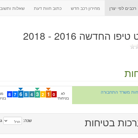
רכבים לפי יצרן
מחירון רכב חדש
כתוב חוות דעת
שאלות ותשובו
יפו החדשה 2016 - 2018
ות
יחות משרד התחבורה
6
3
1
לא
0
2
4
5
7
8
מא
בטיחותי
בטיח
כות בטיחות
שנה:
גר