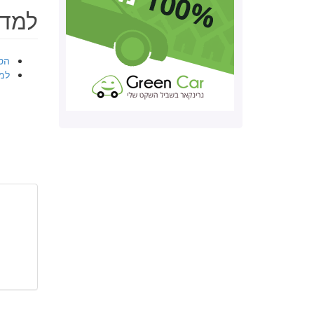
למד 
הס
למ