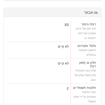
אבזור
רמת גימור
XS
תת-דגם של הרכב
שמציין את רמת
האבזור בו
גלגלי מגנזיום
לא קיים
חישוקי סגסוגת
בגלגלים
חלון גג (סאן
לא קיים
רוף)
פתח בגג המכונית
(לא קיפול שלם של
הגג)
חלונות חשמליים
2
כמה חלונות
נפתחים על ידי מתג
חשמלי