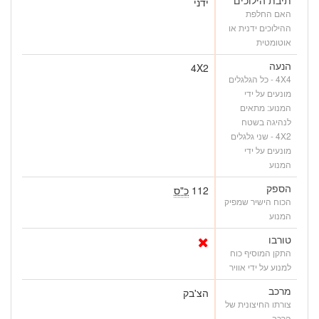
ידני
האם החלפת
ההילוכים ידנית או
אוטומטית
הנעה
4X2
4X4 - כל הגלגלים
מונעים על ידי
המנוע: מתאים
לנהיגה בשטח
4X2 - שני גלגלים
מונעים על ידי
המנוע
הספק
112
כ"ס
הכוח הישיר שמפיק
המנוע
טורבו
התקן המוסיף כוח
למנוע על ידי אוויר
מרכב
הצ'בק
צורתו החיצונית של
הרכב