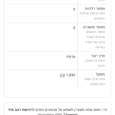
מספר דלתות
5
כמה כניסות יש לתא
הנוסעים
מספר מושבים
5
מספר האנשים
שיוכלים לשבת
ברכב עם חגורת
בטיחות
ארץ ייצור
צרפת
הארץ בא מורכב
הרכב
משקל
1,630
ק"ג
כמה הרכב שוקל
כולל גלגלים
היי, האם אתה מעוניין לשמוע על מבצעים חמים ל
רכישת רכב מיד
ראשונה
? (ללא התחייבות)