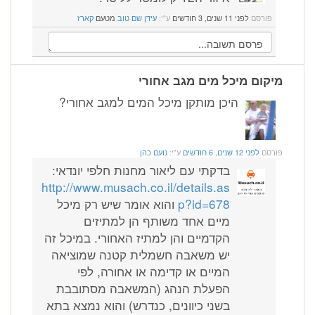
פורסם
לפני 11 שנים, 3 חודשים
ע"י:
עידן שם טוב
מטעם
קארז
מיקום מיכל מים מגב אחורי
היכן מותקן מיכל המים למגב אחורי?
פורסם
לפני 12 שנים, 6 חודשים
ע"י:
נועם כהן
בדקתי עם ליאור מחנות חלפי יונדאי:
http://www.musach.co.il/details.as
p?id=678
והוא אומר שיש רק מיכל
מיים אחד משותף הן למתיזים
הקדמיים והן למתיז האחורי. במיכל זה
יש משאבה חשמלית קטנה שמוציאה
המיים או קדימה או אחורה, לפי
הפעלת הנהג (המשאבה מסתובבת
בשני כיוונים, כנדרש) והוא נמצא בתא