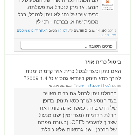
הנהג, אז ניתן לנטרל את פעולתה.
כרית אויר של נהג לא ניתן לנטרל, בכל
מכונית שהיא. בברכה - רפי לין
פורסם
לפני 14 שנים, 2 חודשים
ע"י:
רפי לין
מטעם
האתר לחיפוש מוסכים
ושרותי רכב
ביטול כרית אויר
האם ניתן וכיצד לבטל כרית אויר קדמית ימנית
לצורך כסא תינוק ביונדאי גטס אוט' 1.4 2009?
פורסם
לפני 14 שנים, 8 חודשים
ע"י:
משתמש אנונימי
בהחלט ניתן לבטל את כרית האוויר
בצד הנוסע לצורך כסא תינוק. בדופן
של הדש בורד, כאשר אתה פותח את
הדלת הקדמית (מצד ימין) ישנו מנעול
שצריך להעביר לOFF. (בעזרת מפתח
של הרכב). ישנן גרסאות שלא כוללת