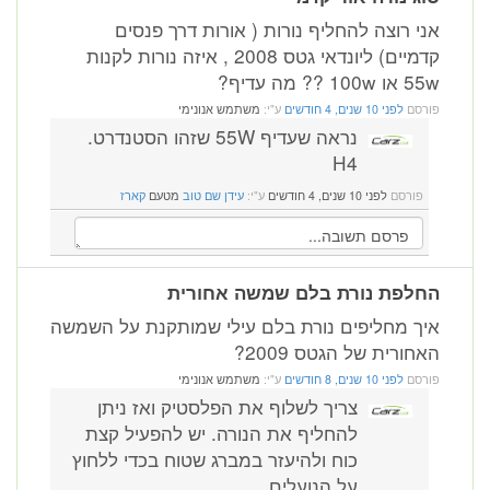
אני רוצה להחליף נורות ( אורות דרך פנסים
קדמיים) ליונדאי גטס 2008 , איזה נורות לקנות
55w או 100w ?? מה עדיף?
פורסם
לפני 10 שנים, 4 חודשים
ע"י:
משתמש אנונימי
נראה שעדיף 55W שזהו הסטנדרט.
H4
פורסם
לפני 10 שנים, 4 חודשים
ע"י:
עידן שם טוב
מטעם
קארז
החלפת נורת בלם שמשה אחורית
איך מחליפים נורת בלם עילי שמותקנת על השמשה
האחורית של הגטס 2009?
פורסם
לפני 10 שנים, 8 חודשים
ע"י:
משתמש אנונימי
צריך לשלוף את הפלסטיק ואז ניתן
להחליף את הנורה. יש להפעיל קצת
כוח ולהיעזר במברג שטוח בכדי ללחוץ
על הנועלים.