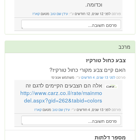
וכדומה.
פורסם
לפני 12 שנים, 12 חודשים
ע"י:
עידן שם טוב
מטעם
קארז
מרכב
צבע כחול טורקיז
האם קיים צבע מקורי כחול טורקיז?
פורסם
לפני 13 שנים, 4 חודשים
ע"י:
משתמש אנונימי
אלה הם הצבעים הקיימים לדגם זה
http://www.carz.co.il/rate/mainmo
del.aspx?gid=262&tabid=colors
פורסם
לפני 13 שנים, 4 חודשים
ע"י:
עידן שם טוב
מטעם
קארז
מספר דלתות