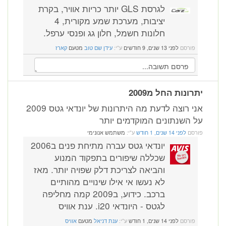
לגרסת GLS יותר כריות אוויר, בקרת
יציבות, מערכת שמע מקורית, 4
חלונות חשמל, חלון גג ופנסי ערפל.
פורסם
לפני 13 שנים, 9 חודשים
ע"י:
עידן שם טוב
מטעם
קארז
יתרונות החל מ2009
אני רוצה לדעת מה היתרונות של יונדאי גטס 2009
על השנתונים המוקדמים יותר
פורסם
לפני 14 שנים, 1 חודש
ע"י:
משתמש אנונימי
יונדאי גטס עברה מתיחת פנים ב2006
שכללה שיפורים בתפקוד המנוע
והביאה לצריכת דלק שפויה יותר. מאז
לא נעשו אי אילו שינויים מהותיים
ברכב. כידוע, ב2009 קמה מחליפה
לגטס - היונדאי i20. ענת אוויס
פורסם
לפני 14 שנים, 1 חודש
ע"י:
ענת דניאל
מטעם
אוויס