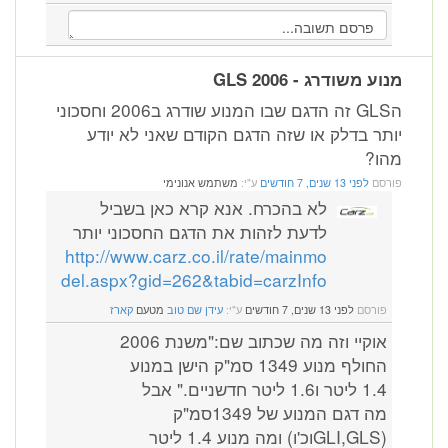
מנוע משודרג - GLS 2006
הGLS זה הדגם שבו המנוע שודרג ב2006 וחסכוני
יותר בדלק או שזה הדגם הקודם שאני לא יודע
מהו?
פורסם
לפני 13 שנים, 7 חודשים
ע"י:
משתמש אנונימי
לא בהכרח. אנא קרא כאן בשביל
לדעת לזהות את הדגם החסכוני יותר
http://www.carz.co.il/rate/mainmo
del.aspx?gid=262&tabid=carzInfo
פורסם
לפני 13 שנים, 7 חודשים
ע"י:
עידן שם טוב
מטעם
קארז
אוקיי וזה מה שכתוב שם:"משנת 2006
החולף מנוע 1349 סמ"ק הישן במנוע
1.4 ליטר ו1.6 ליטר חדשניים." אבל
מה דגם המנוע של 1349סמ"ק
(GLI,GLSוכ'ו) ומה מנוע 1.4 ליטר