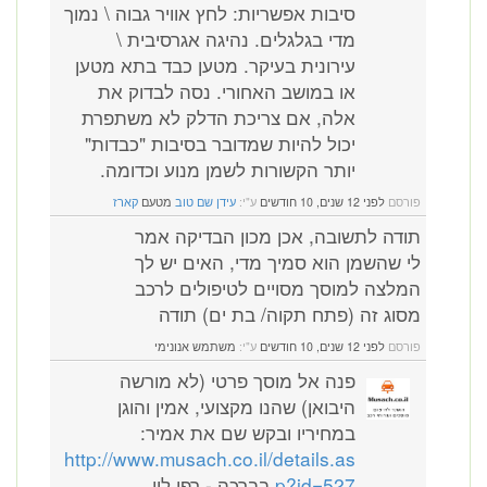
סיבות אפשריות: לחץ אוויר גבוה \ נמוך
מדי בגלגלים. נהיגה אגרסיבית \
עירונית בעיקר. מטען כבד בתא מטען
או במושב האחורי. נסה לבדוק את
אלה, אם צריכת הדלק לא משתפרת
יכול להיות שמדובר בסיבות "כבדות"
יותר הקשורות לשמן מנוע וכדומה.
פורסם
לפני 12 שנים, 10 חודשים
ע"י:
עידן שם טוב
מטעם
קארז
תודה לתשובה, אכן מכון הבדיקה אמר
לי שהשמן הוא סמיך מדי, האים יש לך
המלצה למוסך מסויים לטיפולים לרכב
מסוג זה (פתח תקוה/ בת ים) תודה
פורסם
לפני 12 שנים, 10 חודשים
ע"י:
משתמש אנונימי
פנה אל מוסך פרטי (לא מורשה
היבואן) שהנו מקצועי, אמין והוגן
במחיריו ובקש שם את אמיר:
http://www.musach.co.il/details.as
p?id=527
בברכה - רפי לין