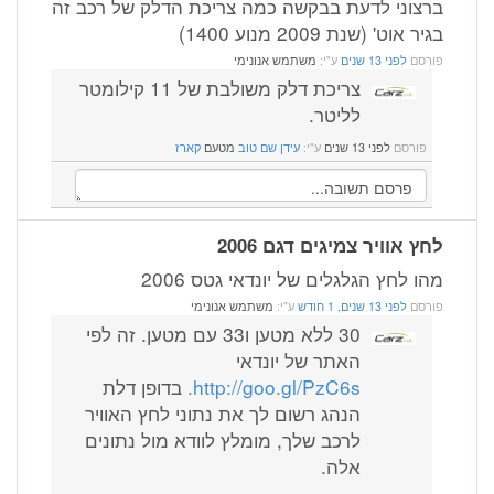
ברצוני לדעת בבקשה כמה צריכת הדלק של רכב זה
בגיר אוט' (שנת 2009 מנוע 1400)
פורסם
לפני 13 שנים
ע"י:
משתמש אנונימי
צריכת דלק משולבת של 11 קילומטר
לליטר.
פורסם
לפני 13 שנים
ע"י:
עידן שם טוב
מטעם
קארז
לחץ אוויר צמיגים דגם 2006
מהו לחץ הגלגלים של יונדאי גטס 2006
פורסם
לפני 13 שנים, 1 חודש
ע"י:
משתמש אנונימי
30 ללא מטען ו33 עם מטען. זה לפי
האתר של יונדאי
http://goo.gl/PzC6s.
בדופן דלת
הנהג רשום לך את נתוני לחץ האוויר
לרכב שלך, מומלץ לוודא מול נתונים
אלה.