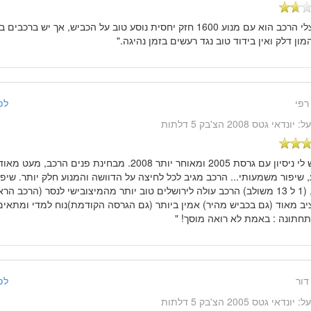
"אצלי הרכב הוא עם מנוע 1600 חזק יחסית נוסע טוב על הכביש, אך יש ב
מון דלק ואין בידוד טוב נגד רעשים בזמן נהיגה."
רפי
לפני 14 שנ
על:
יונדאי גטס 2008 הצ'בק 5 דלתות
" יש לי ניסיון עם גרסת 2005 ומאוחר יותר 2008. מבחינת פנים 
 שיפור משמעותי... הרכב מגיב לכל לחיצה על הדוושה והמנוע חלק יותר. שי
הדלק, (1 ל 13 משולב) הרכב עולה לירושלים טוב יותר מהמיצובישי לנסר (הרכב
יב מאוד (גם בכביש מהיר) אמין ביותר (גם הגרסה הקודמת)נוח למדי ומתאים ל
תחתונה : באמת לא רואה מוסך! "
דור
לפני 14 שנ
על:
יונדאי גטס 2005 הצ'בק 5 דלתות