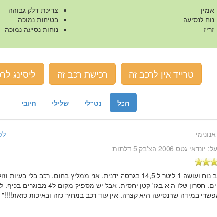
אמין
צריכת דלק גבוהה
נוח לנסיעה
בטיחות נמוכה
זריז
נוחות נסיעה נמוכה
טרייד אין לרכב זה
רכישת רכב זה
ליסינג לרכ
הכל
נטרלי
שלילי
חיובי
אנונימי
לפני 10 שנ
על:
יונדאי גטס 2006 הצ'בק 5 דלתות
"רכב נוח ועושה 1 ליטר ל 14,5 בגרסה ידנית. אני ממליץ בחום. רכב בלי ב
כשנתיים. חסרון שלו הוא בגז' קטן יחסית. אבל
שרי במידה שהנסיעה היא קצרה. אין עוד רכב במחיר כזה ובאיכות כזאת!!!!"