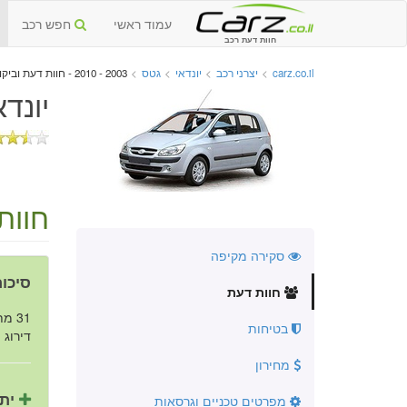
עמוד ראשי
חפש רכב
חוות דעת רכב
carz.co.il
>
יצרני רכב
>
יונדאי
>
גטס
>
2003 - 2010 - חוות דעת וביקורות
יונדאי 
חוות
סקירה מקיפה
סיכום
חוות דעת
31 מתוך 46 נהגים ממליצים על הרכב.
בטיחות
דירוג ה
מחירון
יתר
מפרטים טכניים וגרסאות