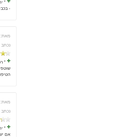
" י
- בכבי
מאת:
נכתב 
" ר
שוטפים
הטיפול
מאת:
נכתב 
אם יש 