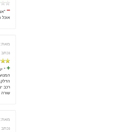
אוכל ה
מאת:
נכתב 
המנוע,
רכב יצ
שורה 
מאת:
נכתב 