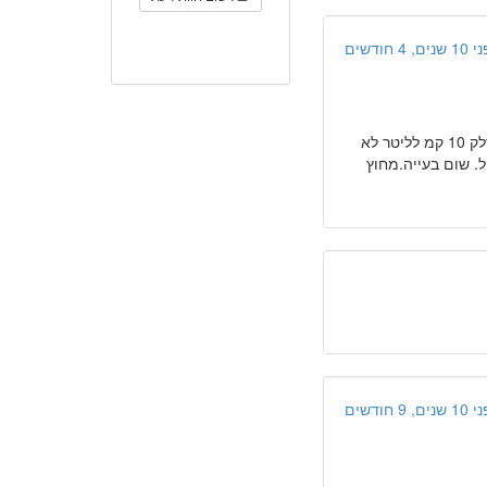
ים, 4 חודשים
"יש לי גטס 2005 משנת 2008 עד היום רכב מצויין ללא בעיות זריז מאד בעניין הדלק 10 קמ לליטר לא
ת 3 פעמים בשבוע כמו גדול. שום בעייה.מחוץ
ים, 9 חודשים