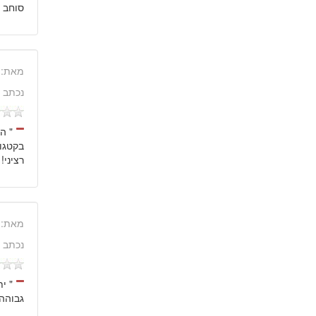
סוחב ט
מאת:
נכתב 
" ה
רציני! 
מאת:
נכתב 
" י
גבוהה,