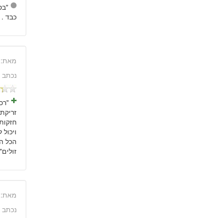
"בס
כבד . 
מאת:
נכתב 
זריקת 
חזקות
הכל הר
זולים"
מאת:
נכתב 