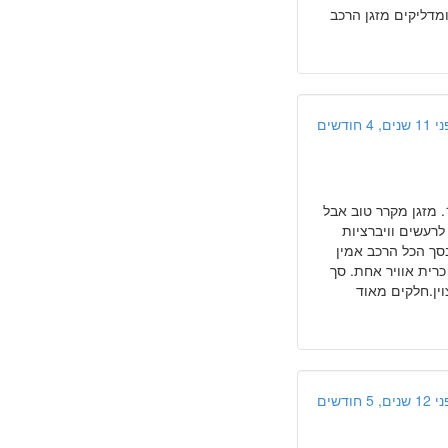
ומדליקים מזגן הרכב
ים, 4 חודשים
"רכב אמין סך הכל, נסיעה שקטה ונעימה, צריכת דלק גבוהה יחסית לרכב קטן1/10. מזגן מקרר טוב אבל
לרעשים וויברציות
סך הכל הרכב אמין
ללא כל בעיה.חיסרון גדול הוא שהרכב ללא abs ורק עם כרית אוויר אחת. סך
ין.חלקים מאוד
ים, 5 חודשים