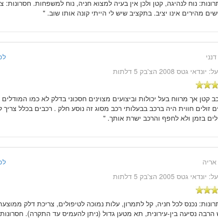
תרונות: נוח לנהיגה, קטן ולכן אין בעיה למצוא חניה, נוח למשפחות. חסרונות: צ
שים מהירים אינו יציב. בתקציב שיש לי הייתי קונה אותו שוב. "
דנני
לפני 14 שנ
על:
יונדאי גטס 2008 הצ'בק 5 דלתות
כב קטן אך מרווח בעל יכולות וביצועים מצוינים חסכוני בדלק לא כמו המודלים 
 זולים חווית היה ברכב בבעלותי רכב מסוג זה נוסע חלק . רכבים בכלל צריך 
ים בזמן ולא לחפף והרכב ישרת אותך. "
אריה
לפני 14 שנ
על:
יונדאי גטס 2005 הצ'בק 5 דלתות
הרבה נסיעה בין-עירונית, תא מטען גדול (ניתן להעמיס עד התקרה). חסרונות