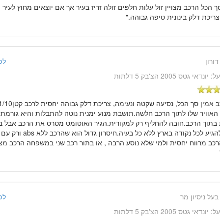
ך הכל הרכב מצויין זול עלות חלפים זולה זריז בעיר אך אם יוצאים מחוץ לעיר 
צריכת דלק בינונית טיפה גבוהה."
דורון
לפני 11 שנ
על:
יונדאי גטס 2005 הצ'בק 5 דלתות
האוויר שלו לתוך הרכב חלשה.תושבת מנוע ימנית נוטה להתבלות והיא גורמת 
 בתוך הרכב.חובה להחליף רק למקורית.הגיר האוטומט מסרס את הרכב אבל ב
ויכול להגיע לכל נקודה בארץ 
כב מרווח יחסית ולמי שלא נוסע הרבה , או בתור רכב שני במשפחה הרכב מצו
בעל ניסיון מר
לפני 12 שנ
על:
יונדאי גטס 2005 הצ'בק 5 דלתות