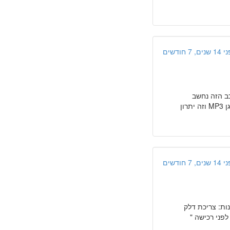
ים, 7 חודשים
ב הזה נחשב
בקטגוריות המכוניות הקטנות, הוא ממש לא מהחסכוניות. תא המטען מרווח. יש בו נגן MP3 וזה יתרון
ים, 7 חודשים
נות: צריכת דלק
פני רכישה "