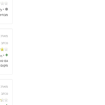
" ל
מבחינת
מאת:
נכתב 
" ר
גם טו
מקום בב
מאת:
נכתב 