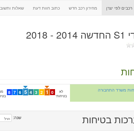
רכבים לפי יצרן
מחירון רכב חדש
כתוב חוות דעת
שאלות ותשובו
20 - 2018
ות
יחות משרד התחבורה
5
1
לא
0
2
3
4
6
7
8
מא
בטיחותי
בטיח
כות בטיחות
שנה: