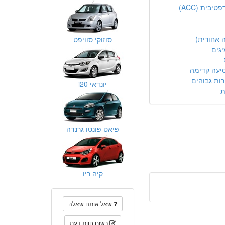
בית (ACC)
 אחורית)
סוזוקי סוויפט
יגים
יעה קדימה
ות גבוהים
יונדאי i20
ת
פיאט פונטו גרנדה
קיה ריו
שאל אותנו שאלה
רשום חוות דעת