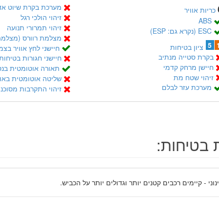
מערכת בקרת שיוט אדפטי
כריות אוויר
זיהוי הולכי רגל
ABS
זיהוי תמרורי תנועה
ESC (נקרא גם: ESP)
מצלמת רוורס (מצלמה
5
ציון בטיחות
חיישני לחץ אוויר בצמ
בקרת סטייה מנתיב
חיישני חגורות בטיחות
חיישן מרחק קדמי
תאורה אוטומטית בנס
זיהוי שטח מת
שליטה אוטומטית באור
מערכת עזר לבלם
זיהוי התקרבות מסוכנ
 בטיחות:
נוני - קיימים רכבים קטנים יותר וגדולים יותר על הכביש.