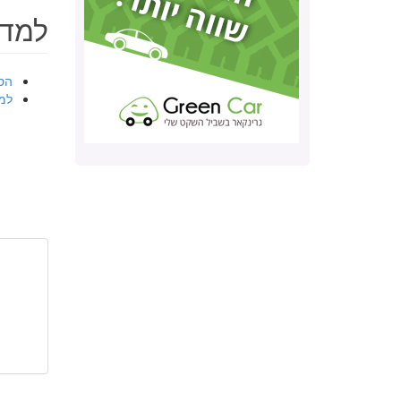
למד 
הס
למ