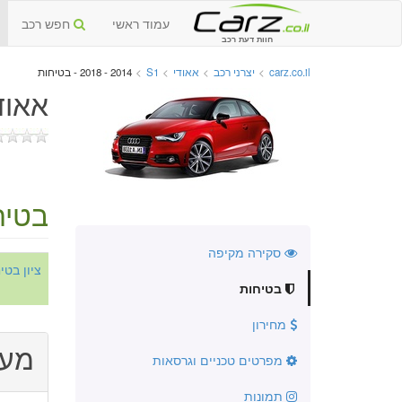
עמוד ראשי
חפש רכב
חוות דעת רכב
carz.co.il
>
יצרני רכב
>
אאודי
>
S1
>
2014 - 2018 - בטיחות
אאודי S1 החדשה 14
בטיח
סקירה מקיפה
ציון בט
בטיחות
מחירון
מער
מפרטים טכניים וגרסאות
תמונות