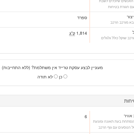
האנשים שיוכלים לשבת
ם חגורת בטיחות
יצור
ספרד
בא מורכב הרכב
1,814
ק"ג
כב שוקל כולל גלגלים
מעוניין לבצע עסקת טרייד אין משתלמת? (ללא התחייבות)
כן
לא תודה
חות
אוויר
6
הנפתחת בעת תאונה ומונעת
 הנוסעים עם גוף הרכב