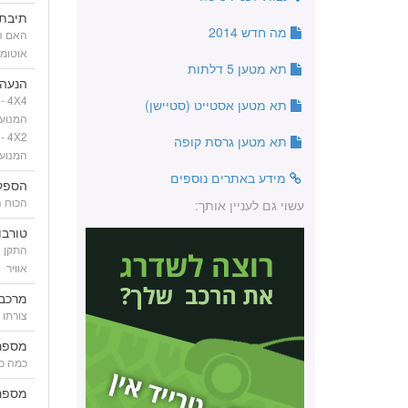
תיבת 
מה חדש 2014
האם הח
אוטומ
תא מטען 5 דלתות
הנעה
X4
תא מטען אסטייט (סטיישן)
המנוע
X2
תא מטען גרסת קופה
המנוע
מידע באתרים נוספים
הספק
הכוח ה
עשוי גם לעניין אותך:
טורבו
התקן ה
אוויר
מרכב
צורתו 
מספר
כמה כנ
מספר