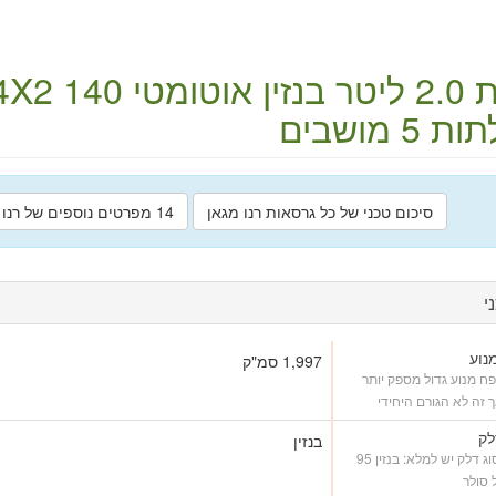
ליטר
בנזין
אוטומטי
4X2
140 כ"ס
5 מושבים
סיכום טכני של כל גרסאות רנו מגאן
14 מפרטים נוספים של רנו מגאן
י
נוע
1,997 סמ"ק
פח מנוע גדול מספק יותר
ך זה לא הגורם היחידי
לק
בנזין
איזה סוג דלק יש למלא: בנזין 95
ל סולר