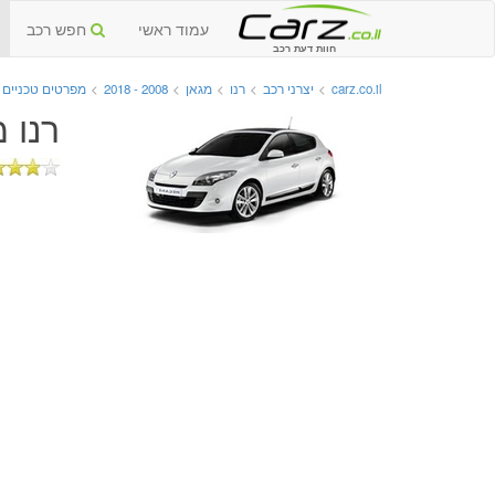
עמוד ראשי
חפש רכב
חוות דעת רכב
carz.co.il
>
יצרני רכב
>
רנו
>
מגאן
>
2008 - 2018
>
מפרטים טכניים 
רנו מגא