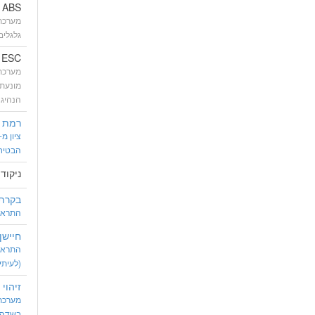
ABS
מערכת 
גלגלים
ESC (נקרא גם: ESP)
מערכת 
מונעת
הנהיג
רמת א
הבטיח
ניקוד
בקרת 
התראה 
חיישן
התראה
(לעיתי
זיהוי
מערכת
בשדה 