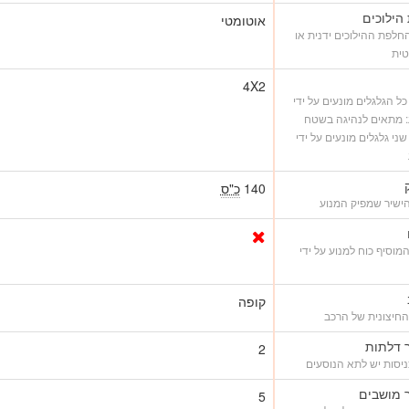
הילוכים
אוטומטי
לפת ההילוכים ידנית או
טית
4X2
4 - כל הגלגלים מונעים על ידי
: מתאים לנהיגה בשטח
4 - שני גלגלים מונעים על ידי
140
כ"ס
ישיר שמפיק המנוע
מוסיף כוח למנוע על ידי
קופה
החיצונית של הרכב
 דלתות
2
יסות יש לתא הנוסעים
 מושבים
5