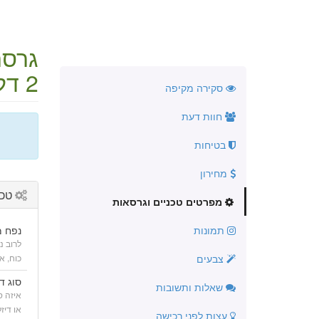
גרסת 2.0 
2 דלתות
סקירה מקיפה
חוות דעת
בטיחות
מחירון
טכנ
מפרטים טכניים וגרסאות
תמונות
נפח מ
לרוב נ
צבעים
כוח, א
סוג ד
שאלות ותשובות
או דיז
עצות לפני רכישה