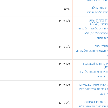
 עזר לבלם
קיים
עת בלימת חירום
 בקרת שיוט
לא קיים
ית (ACC)
 היודעת לשמור על מרחק
הרכב מלפנים, ללא
ות הנהג
הולכי רגל
לא קיים
המנטרת הולכי רגל בנתיב
ה
ת רוורס (מצלמה
לא קיים
ת)
אחורית העוזרת לחנייה
ה ברוורס
י לחץ אוויר בצמיגים
לא קיים
לבדיקת לחץ אוויר תקין
 הרכב
י חגורות בטיחות
לא קיים
 המודיעה על נוסע שלא