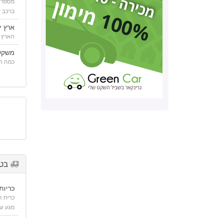
מספר 
ברכב ע
ארץ י
הארץ 
משקל
כמה הר
בטי
כריות 
כרית 
מגע של