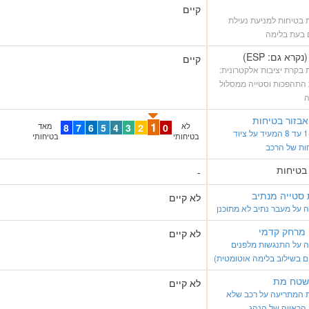
קיים
בטיחות למניעת נעילת
 בעת בלימה
קיים
בקרת יציבות אלקטרונית:
 התהפכות וסטייה ממסלול
ה
בזור בטיחות
1
לא
0
2
3
4
5
6
7
8
מאד
ציון מ-1 עד 8 המעיד על ציוד
בטיחותי
בטיחותי
ות של הרכב
 בטיחות
-
סטייה מנתיב
לא קיים
על מעבר נתיב לא מתוכנן
 מרחק קדמי
לא קיים
 על התנגשות מלפנים
ם בשילוב בלימה אוטומטית)
 שטח מת
לא קיים
 המתריעה על רכב שלא
הראייה של הנהג