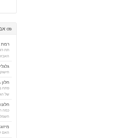
אבז
רמת ג
תת-דג
האבזור
גלגלי
חישוקי
חלון ג
פתח בג
של הגג
חלונו
כמה חל
חשמלי
מיזוג 
האם קי