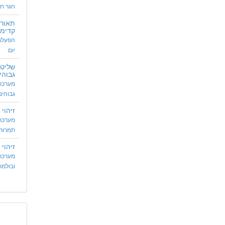
חגר חג
תאורה
קדימ
הפעלת 
יום
שליטה
גבוהי
מערכת 
גבוהים
זיהוי
מערכת 
תמרורי
זיהוי
מערכת
ובולמת