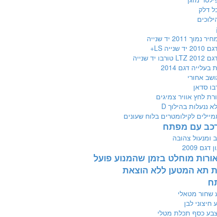
ל דלק
ילוכים
וך 2011 יד שנייה
 שנייה LS+
רבו יד שנייה
בעלייה דגם 2014
ושב אחורי
בו סדאן
ורת לחץ אוויר צמיגים
 ננעלות בהילוך D
יילים לקילומטרים בלוח שעונים
רכב עם מפתח
ב ומנעול צהובה
 דגם 2009
 אורות מוחלט בזמן שהמנוע פועל
 תא המטען ללא הוצאת
ח
 שחור מטאלי
ע חיצוני לבן
צבע כסף תכלת מטלי