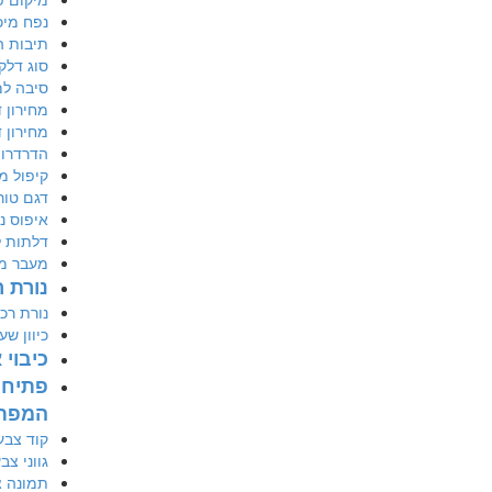
נפח מיכ
תיבות ה
סוג דלק
סיבה למחיר נמ
מחירון דגם 2010 יד
מחירון דגם 2012 LTZ טו
הדרדרות 
קיפול מ
דגם טור
איפוס נ
דלתות לא
מעבר ממ
נורת 
נורת רכ
כיוון שעון
כיבוי
פתיחת
המפת
קוד צבע
גווני צב
תמונה 