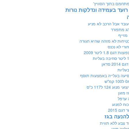
תחמם בתוך הסוויץ'
רועד בעמידה ונדלקות נורות
ובד אבל הרכב לא מניע
ג מתפורר
מזייף
טיחות לא מזהה שהיא חגורה
ורי לא נכנס
 דגם 1.8 ליטר 2009
201 סדאן
עליות
סיעה בעלייה באמצעות תוסף
ש
מנוע 124 ל117 כ"ס
ז מזגן
ה ערפל
וח למנוע
דגם 2015
להנעה בגז
וד צבע ללא תווית
ילטר מזגן