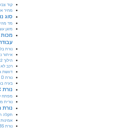
קוד צבע
מחיר אל
סוג נ
מד מהיר
מזגן עו
מכות 
עבודה
נורת בל
איתור נ
הילוך 2 מושך
רכב לא 
דוושת ג
נורת D מהבהבת
בעיה בה
נורת TC ונורת ESP
מפתח לא
נורית מנ
נורת החל
תקלה תיב
אמינות 
נורת ABS דולקת