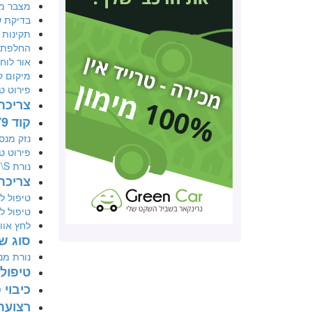
מצבר מ
בדיקת ש
תקינות 
החלפת ר
אור לוח
מיקום ק
פירוט טיפול
צריכת 
קוד 79 מפתח שוודי
נזק מנס
פירוט טיפול
נורת T\S
צריכת דל
טיפול לאחר 106 א
טיפול לאחר 60 א
לחץ אוו
סוג שמן מ
נורת מנ
טיפול
כיבוי
רצועת ת