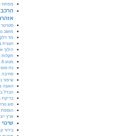
מפתח מ
הרכב 
אזהרה
סטרטר ע
מושב נה
מד דלק 
חגורת ב
הילוך אח
תקלות נפוצות
מנוע 1.8 ליטר סחיבה בעליות
כח סוס דגם 4
סחיבה ב
שיפור נ
האצה מ0 ל100 קמ"
הבדל ביצועי 
בדיקת ג
סוג נור
הוספת כ
ארץ ייצור 
שינוי 
בירור ק
מיקום פ