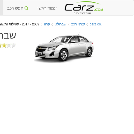
עמוד ראשי
חפש רכב
חוות דעת רכב
carz.co.il
>
יצרני רכב
>
שברולט
>
קרוז
>
2009 - 2017 - שאלות ותשובות
שברולט