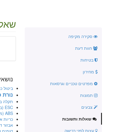
שאלו
סקירה מקיפה
חוות דעת
בטיחות
מחירון
נושאי
מפרטים טכניים וגרסאות
ביטול כר
נורת כ
תמונות
תקלה ב
צבעים
ESC (בקרת יציבות אלקטרונית)
ABS (מערכת למניעת נעילה בבלימה)
שאלות ותשובות
כריות או
אבזור דגם 
עצות לפני רכישה
דגמים עם