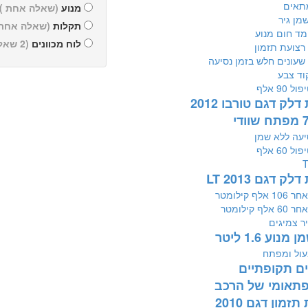
תאים
מנוע
(שאלה אחת )
מן גיר
תקלות
(שאלה אחת 
מד חום מנוע
לוח מכוונים
(2 שאלות)
צועת תזמון
 שעונים חלש בזמן נסיעה
וד צבע
 90 אלף
דלק דגם טורבו 2012
יעה ללא שמן
 60 אלף
ק דגם LT 2013
לף קילומטר
לף קילומטר
יר צמיגים
נוע 1.6 ליטר
עול ומפתח
ים תקופתיים
 פתאומי של הרכב
זמון דגם 2010