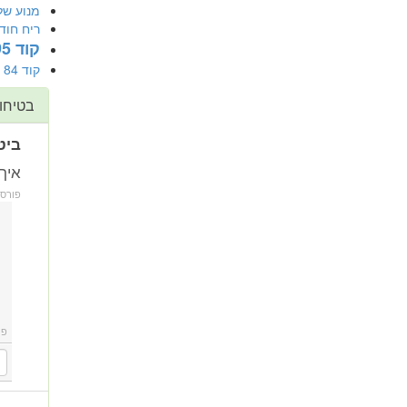
מנוע של
ריח חוד
קוד 95 לוח שעונים
קוד 84
בטיחו
ביט
איך 
פורס
פו