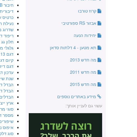
חיבור USB
קרוז טורבו
דיבורית
כרטיס ע
אבזור RS ספורטיבי
נעילת ח
שדרוג מ
יחידות הנעה
ריפוד ד
חלון גג
תא מטען - 4 דלתות סדאן
גלגלי מג
דגם 2013 בהשוואה ל2010
מה חדש 2013
קיום דגם RS 1.6 
דגם דיזל 14
מה חדש 2011
עדכון דגם 1.8 ליט
שנת שיפ
מה חדש 2015
הבדל דגם 2011 מד
הבדל דגם 2014 מד
מידע באתרים נוספים
הבדלים 09-2010
ארץ ייצו
עשוי גם לעניין אותך:
סוגי מר
מספר ד
שיפורים בדג
איפוס נו
סוג דלק 