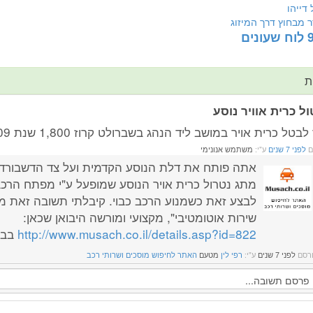
 דייהו
ר מבחוץ דרך המיזוג
ת
ול כרית אוויר נוסע
לבטל כרית אויר במושב ליד הנהג בשברולט קרוז 1,800 שנת 2009?
ם
לפני 7 שנים
ע"י:
משתמש אנונימי
אתה פותח את דלת הנוסע הקדמית ועל צד הדשבורד 
מתג נטרול כרית אויר הנוסע שמופעל ע"י מפתח הרכב
לבצע זאת כשמנוע הרכב כבוי. קיבלתי תשובה זאת מ
שירות אוטומטיבי", מקצועי ומורשה היבואן שכאן:
http://www.musach.co.il/details.asp?id=822
בברכ
רסם
לפני 7 שנים
ע"י:
רפי לין
מטעם
האתר לחיפוש מוסכים ושרותי רכב