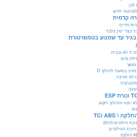
 לבן
טרנטור חדש
ורה קדמית
ות מזייף
בד בצד ימין בלבד
בגיר עד שמנוע בטמפרטורת
ם יד לא נכבית
זילת מים
מגיב במעבר להילוך D
ז לא מגיבה
נעה
 יוצא וההילוך תקוע
וע
קה \ ABS וTC
ת הילוכים 2010
תיבת ההילוכים