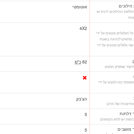
הילוכים
אוטומטי
לפת ההילוכים ידנית או
טית
4X2
4 - כל הגלגלים מונעים על ידי
: מתאים לנהיגה בשטח
4 - שני גלגלים מונעים על ידי
82
כ"ס
ישיר שמפיק המנוע
מוסיף כוח למנוע על ידי
הצ'בק
החיצונית של הרכב
 דלתות
5
יסות יש לתא הנוסעים
 מושבים
5