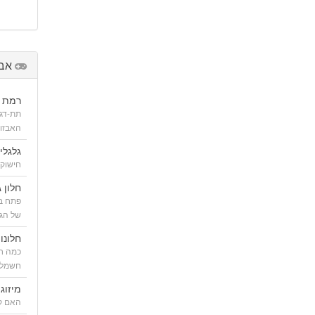
אבז
רמת ג
תת-דג
האבזור
גלגלי
חישוקי
חלון ג
פתח בג
של הגג
חלונו
כמה חל
חשמלי
מיזוג 
האם קי