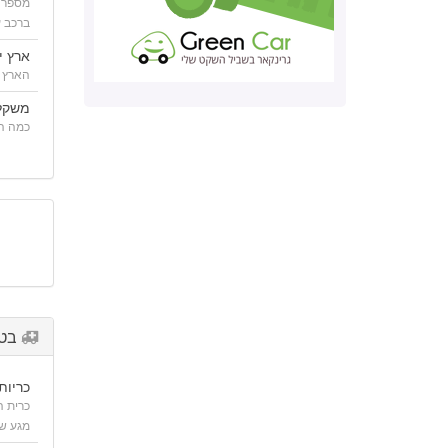
מספר 
ברכב ע
ארץ י
הארץ 
משקל
כמה הר
בטי
כריות 
כרית 
מגע של