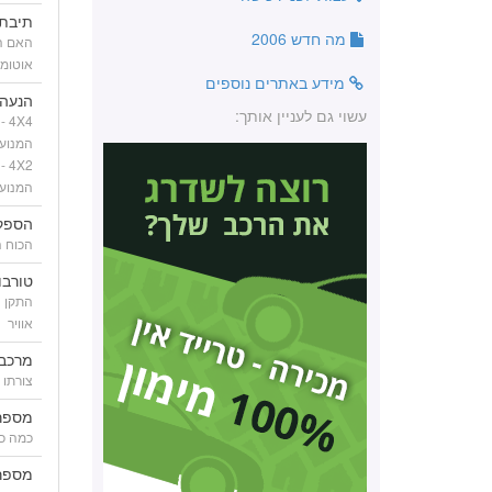
תיבת 
מה חדש 2006
האם הח
אוטומ
מידע באתרים נוספים
הנעה
עשוי גם לעניין אותך:
X4
המנוע
X2
המנוע
הספק
הכוח ה
טורבו
התקן ה
אוויר
מרכב
צורתו 
מספר
כמה כנ
מספר