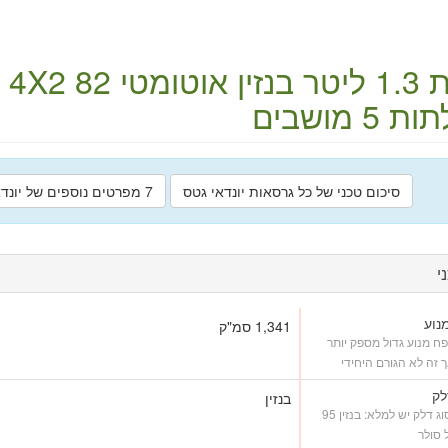
ליטר
בנזין
אוטומטי
4X2
82 כ"ס
5 מושבים
סיכום טכני של כל גרסאות יונדאי גטס
7 מפרטים נוספים של יונדאי גטס
י
נוע
1,341 סמ"ק
פח מנוע גדול מספק יותר
ך זה לא הגורם היחידי
לק
בנזין
איזה סוג דלק יש למלא: בנזין 95
ל סולר