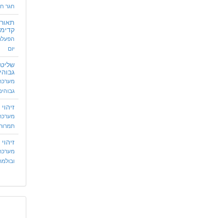
חגר חג
תאורה
קדימ
הפעלת 
יום
שליטה
גבוהי
מערכת 
גבוהים
זיהוי
מערכת 
תמרורי
זיהוי
מערכת
ובולמת