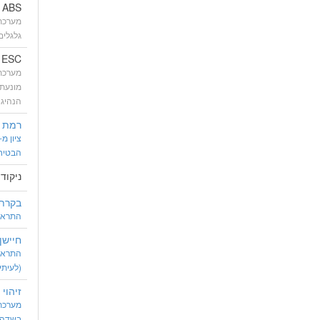
ABS
מערכת 
גלגלים
ESC (נקרא גם: ESP)
מערכת 
מונעת
הנהיג
רמת א
הבטיח
ניקוד
בקרת 
התראה 
חיישן
התראה
(לעיתי
זיהוי
מערכת
בשדה 