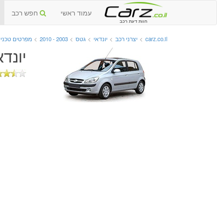
עמוד ראשי
חפש רכב
חוות דעת רכב
carz.co.il
>
יצרני רכב
>
יונדאי
>
גטס
>
2003 - 2010
>
מפרטים טכניי
יונדאי 