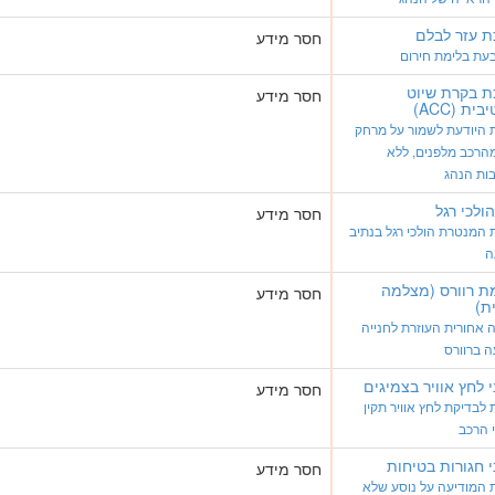
 עזר לבלם
חסר מידע
עת בלימת חירום
 בקרת שיוט
חסר מידע
ית (ACC)
 היודעת לשמור על מרחק
הרכב מלפנים, ללא
ות הנהג
הולכי רגל
חסר מידע
המנטרת הולכי רגל בנתיב
ה
ת רוורס (מצלמה
חסר מידע
ת)
אחורית העוזרת לחנייה
ה ברוורס
י לחץ אוויר בצמיגים
חסר מידע
לבדיקת לחץ אוויר תקין
 הרכב
י חגורות בטיחות
חסר מידע
 המודיעה על נוסע שלא