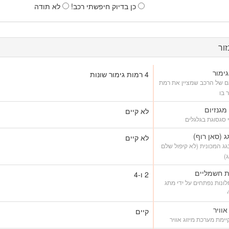
כן בדיוק חיפשתי רכב!
לא תודה
ור
ימור
4 רמות גימור שונות
ם של הרכב שמציין את רמת
 בו
 מגנזיום
לא קיים
 סגסוגת בגלגלים
ג (סאן רוף)
לא קיים
ג המכונית (לא קיפול שלם
)
ת חשמליים
2 ו-4
ונות נפתחים על ידי מתג
אוויר
קיים
ימת מערכת מיזוג אוויר