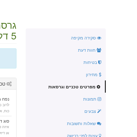
גרסת 1.3 
5 דלתות
סקירה מקיפה
חוות דעת
בטיחות
מחירון
טכנ
מפרטים טכניים וגרסאות
תמונות
נפח מ
לרוב נ
צבעים
כוח, א
סוג ד
שאלות ותשובות
או דיז
עצות לפני רכישה